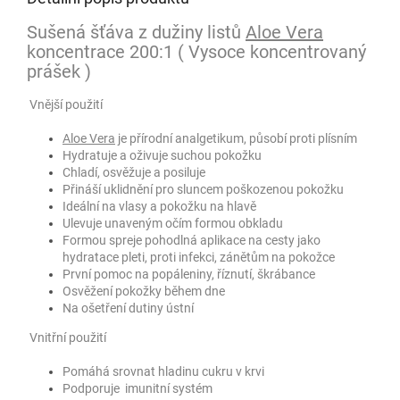
Sušená šťáva z dužiny listů
Aloe Vera
koncentrace 200:1 ( Vysoce koncentrovaný
prášek )
Vnější použití
Aloe Vera
je přírodní analgetikum, působí proti plísním
Hydratuje a oživuje suchou pokožku
Chladí, osvěžuje a posiluje
Přináší uklidnění pro sluncem poškozenou pokožku
Ideální na vlasy a pokožku na hlavě
Ulevuje unaveným očím formou obkladu
Formou spreje pohodlná aplikace na cesty jako
hydratace pleti, proti infekci, zánětům na pokožce
První pomoc na popáleniny, říznutí, škrábance
Osvěžení pokožky během dne
Na ošetření dutiny ústní
Vnitřní použití
Pomáhá srovnat hladinu cukru v krvi
Podporuje imunitní systém