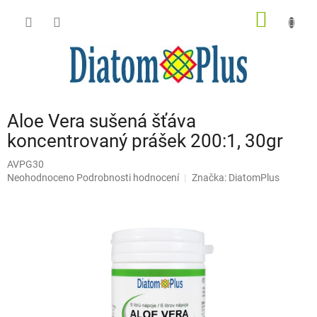
Přejít
NÁKUP
na
obsah
KOŠÍK
Aloe Vera sušená šťáva
koncentrovaný prášek 200:1, 30gr
AVPG30
Průměrné
Neohodnoceno
Podrobnosti hodnocení
Značka:
DiatomPlus
hodnocení
produktu
je
0,0
z
5
hvězdiček.