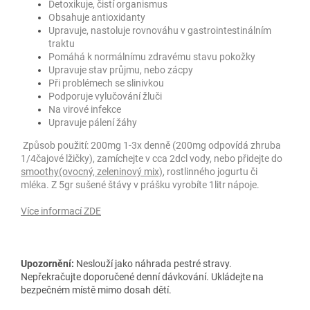
Detoxikuje, čistí organismus
Obsahuje antioxidanty
Upravuje, nastoluje rovnováhu v gastrointestinálním
traktu
Pomáhá k normálnímu zdravému stavu pokožky
Upravuje stav průjmu, nebo zácpy
Při problémech se slinivkou
Podporuje vylučování žluči
Na virové infekce
Upravuje pálení žáhy
Způsob použití: 200mg 1-3x denně (200mg odpovídá zhruba
1/4čajové lžičky), zamíchejte v cca 2dcl vody, nebo přidejte do
smoothy(ovocný, zeleninový mix)
, rostlinného jogurtu či
mléka. Z 5gr sušené štávy v prášku vyrobíte 1litr nápoje.
Více informací ZDE
Upozornění:
Neslouží jako náhrada pestré stravy.
Nepřekračujte doporučené denní dávkování. Ukládejte na
bezpečném místě mimo dosah dětí.