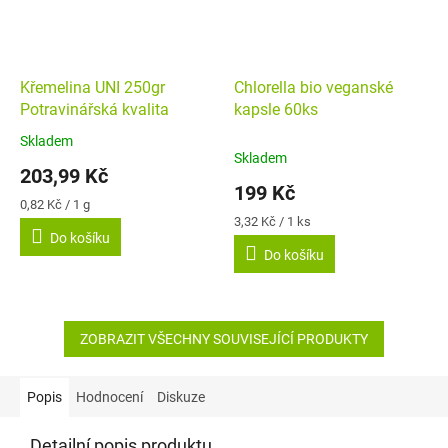
Křemelina UNI 250gr
Chlorella bio veganské
Potravinářská kvalita
kapsle 60ks
Skladem
Průměrné
Skladem
hodnocení
203,99 Kč
produktu
199 Kč
je
Měrná
0,82 Kč / 1 g
4,9
cena:
Měrná
3,32 Kč / 1 ks
Do košíku
cena:
z
Do košíku
5
hvězdiček.
ZOBRAZIT VŠECHNY SOUVISEJÍCÍ PRODUKTY
Popis
Hodnocení
Diskuze
Detailní popis produktu