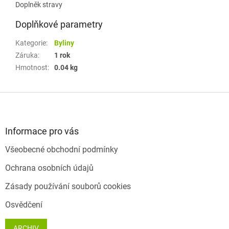
Doplněk stravy
Doplňkové parametry
Kategorie
:
Byliny
Záruka
:
1 rok
Hmotnost
:
0.04 kg
Z
á
p
a
Informace pro vás
t
Všeobecné obchodní podmínky
í
Ochrana osobních údajů
Zásady používání souborů cookies
Osvědčení
ARCHIV