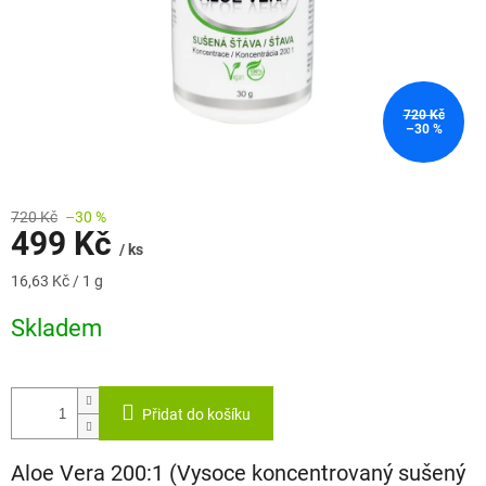
720 Kč
–30 %
720 Kč
–30 %
499 Kč
/ ks
Měrná
16,63 Kč / 1 g
cena:
Skladem
Přidat do košíku
Aloe Vera 200:1 (Vysoce koncentrovaný sušený