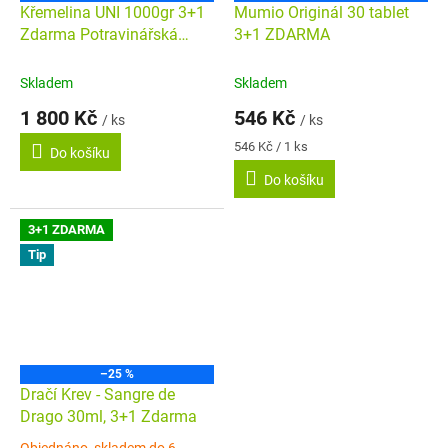
Křemelina UNI 1000gr 3+1
Mumio Originál 30 tablet
Zdarma Potravinářská
3+1 ZDARMA
kvalita
Skladem
Skladem
1 800 Kč
546 Kč
/ ks
/ ks
Měrná
546 Kč / 1 ks
Do košíku
cena:
Do košíku
3+1 ZDARMA
Tip
–25 %
Dračí Krev - Sangre de
Drago 30ml, 3+1 Zdarma
Objednáno, skladem do 6