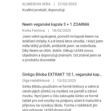
Hodnocení
KLIMESOVA VERA
|
27/02/2025
produktu
Kvalitní produkt, doporučuji.
je
5
z
Neem veganské kapsle 3 + 1 ZDARMA
5
Hodnocení
Kveta Fantova
|
18/02/2025
hvězdiček.
produktu
Jsem velmi spokojená, pomohl mi kapsle Neem na
je
doléčení chřipky A a B která letos uhodila. I když jsem
5
měla těžký průběh, antibiotik jsem. se nedočkala.
z
Díky Neem se cítím. dobře. Děkuju Určitě znovu
5
objednám a doporučuji známým. Od známé jsem se
hvězdiček.
o produktu dozvedela
Ginkgo Biloba EXTRAKT 10:1, veganské kapsle 60ks
Hodnocení
Olga Habětínková
|
13/02/2025
produktu
Ginko Bilobu používám ve formě tinktury a velmi si
je
cením jejich účinků na myšlení, na paměť a zdraví
5
mozku. Nyní jsem u Vás zakoupila Ginko ve formě
z
tablet pro své vnučky na podporu učení k maturitě a
5
přípravu na vysokou školu. Forma v tabletách jim
hvězdiček.
více vyhovuje. Určitě doporučuji!