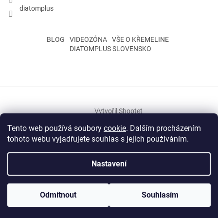
diatomplus
BLOG
VIDEOZÓNA
VŠE O KŘEMELINE
DIATOMPLUS SLOVENSKO
Vytvořil Shoptet
Tento web používá soubory
cookie
. Dalším procházením
tohoto webu vyjadřujete souhlas s jejich používáním.
Copyright 2026
Rosivka s.r.o.
. Všechna práva vyhrazena.
Upravit
nastavení cookies
Nastavení
Křemelina, křemelina, Kremelina, kremelina, Kremelína, kremelína,
Křemelína, křemelína, imunita, superfoods, bylinky, byliny, vitaminy,
Odmítnout
Souhlasím
vitamíny, kosmetika, doplnky stravy, neem, moringa, dračí krev,
mumio, aloe vera, boswellia, bacopa, výživové doplnky, parazity,
odčervenie, diéta, chudnutie