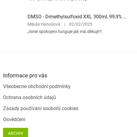
DMSO - Dimethylsulfoxid XXL 300ml, 99,9% Ph.
Hodnocení
Miluše Hanušová
|
02/02/2025
produktu
Jsme spokojeni.funguje jak má.děkuji!!!
je
5
z
5
Z
hvězdiček.
á
p
a
Informace pro vás
t
Všeobecné obchodní podmínky
í
Ochrana osobních údajů
Zásady používání souborů cookies
Osvědčení
ARCHIV