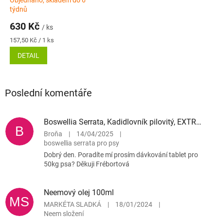
Průměrné
týdnů
hodnocení
produktu
630 Kč
/ ks
je
Měrná
157,50 Kč / 1 ks
4,3
cena:
z
DETAIL
5
hvězdiček.
Poslední komentáře
Boswellia Serrata, Kadidlovník pilovitý, EXTRAKT 10:1, veganské kapsle 60ks
B
Broňa
|
14/04/2025
|
boswellia serrata pro psy
Dobrý den. Poradíte mí prosím dávkování tablet pro
50kg psa? Děkuji Frébortová
Neemový olej 100ml
MS
MARKÉTA SLADKÁ
|
18/01/2024
|
Neem složení