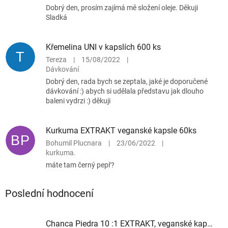
Dobrý den, prosím zajímá mě složení oleje. Děkuji
Sladká
Křemelina UNI v kapslích 600 ks
T
Tereza
|
15/08/2022
|
Dávkování
Dobrý den, rada bych se zeptala, jaké je doporučené
dávkování :) abych si udělala představu jak dlouho
baleni vydrzi :) děkuji
Kurkuma EXTRAKT veganské kapsle 60ks
BP
Bohumil Plucnara
|
23/06/2022
|
kurkuma.
máte tam černý pepř?
Poslední hodnocení
Chanca Piedra 10 :1 EXTRAKT, veganské kapsle 60ks