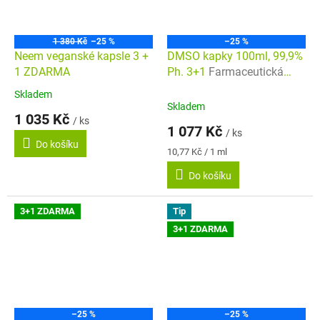
1 380 Kč
–25 %
–25 %
Neem veganské kapsle 3 +
DMSO kapky 100ml, 99,9%
1 ZDARMA
Ph. 3+1
Farmaceutická
kvalita
Skladem
Průměrné
Skladem
hodnocení
1 035 Kč
/ ks
produktu
1 077 Kč
/ ks
je
Do košíku
5,0
Měrná
10,77 Kč / 1 ml
cena:
z
Do košíku
5
hvězdiček.
3+1 ZDARMA
Tip
3+1 ZDARMA
–25 %
–25 %