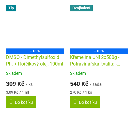
Tip
Dvojbalení
–13 %
–10 %
DMSO - Dimethylsulfoxid
Křemelina UNI 2x500g -
Ph. + Hořčíkový olej, 100ml
Potravinářská kvalita -
Dvojbalení
Skladem
Skladem
Průměrné
Průměrné
hodnocení
hodnocení
309 Kč
540 Kč
/ ks
/ sada
produktu
produktu
je
je
Měrná
Měrná
3,09 Kč / 1 ml
270 Kč / 1 ks
5,0
5,0
cena:
cena:
Do košíku
Do košíku
z
z
5
5
hvězdiček.
hvězdiček.