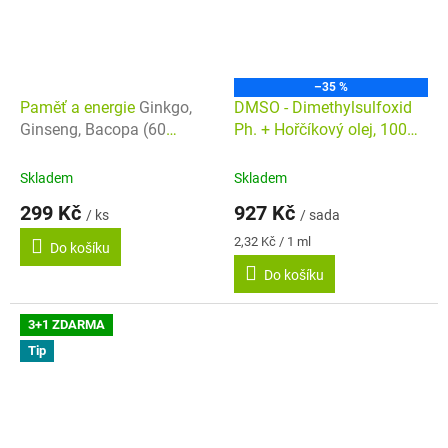
–35 %
Paměť a energie
Ginkgo,
DMSO - Dimethylsulfoxid
Ginseng, Bacopa (60
Ph. + Hořčíkový olej, 100
kapslí) | DiatomPlus
ml 3+1
Skladem
Skladem
299 Kč
927 Kč
/ ks
/ sada
Měrná
2,32 Kč / 1 ml
Do košíku
cena:
Do košíku
3+1 ZDARMA
Tip