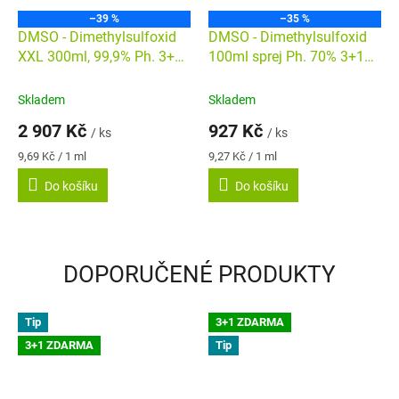
–39 %
–35 %
DMSO - Dimethylsulfoxid
DMSO - Dimethylsulfoxid
XXL 300ml, 99,9% Ph. 3+1
100ml sprej Ph. 70% 3+1
Farmaceutická kvalita
Farmaceutická kvalita
Skladem
Skladem
2 907 Kč
927 Kč
/ ks
/ ks
Měrná
Měrná
9,69 Kč / 1 ml
9,27 Kč / 1 ml
cena:
cena:
Do košíku
Do košíku
DOPORUČENÉ PRODUKTY
Tip
3+1 ZDARMA
3+1 ZDARMA
Tip