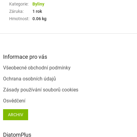
Kategorie
:
Byliny
Záruka
:
1 rok
Hmotnost
:
0.06 kg
Z
á
p
a
Informace pro vás
t
Všeobecné obchodní podmínky
í
Ochrana osobních údajů
Zásady používání souborů cookies
Osvědčení
ARCHIV
DiatomPlus