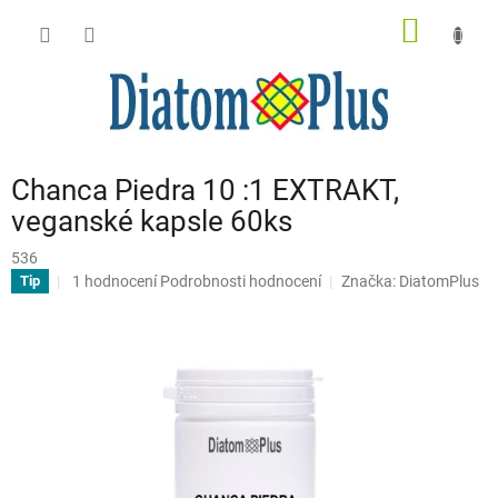
Přejít
NÁKUP
na
obsah
KOŠÍK
Chanca Piedra 10 :1 EXTRAKT,
veganské kapsle 60ks
536
Průměrné
1 hodnocení
Podrobnosti hodnocení
Značka:
DiatomPlus
Tip
hodnocení
produktu
je
5,0
z
5
hvězdiček.