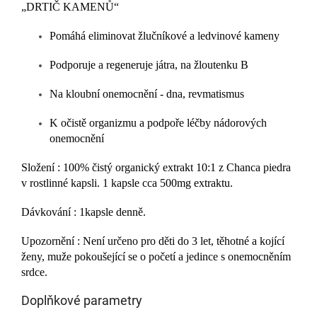
„DRTIČ KAMENŮ“
Pomáhá eliminovat žlučníkové a ledvinové kameny
Podporuje a regeneruje játra, na žloutenku B
Na kloubní onemocnění - dna, revmatismus
K očistě organizmu a podpoře léčby nádorových
onemocnění
Složení : 100% čistý organický extrakt 10:1 z Chanca piedra
v rostlinné kapsli. 1 kapsle cca 500mg extraktu.
Dávkování : 1kapsle denně.
Upozornění : Není určeno pro děti do 3 let
, těhotné a kojící
ženy, muže pokoušející se o početí a jedince s onemocněním
srdce.
Doplňkové parametry