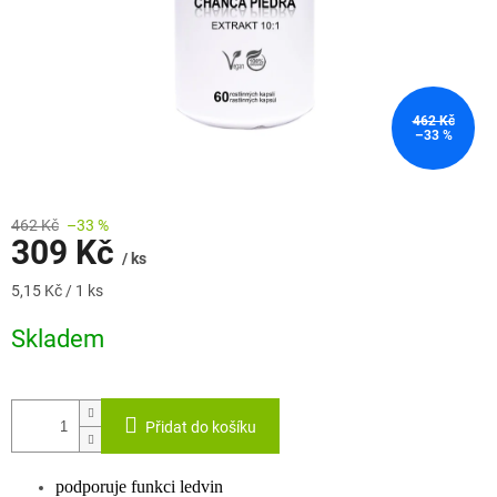
462 Kč
–33 %
462 Kč
–33 %
309 Kč
/ ks
Měrná
5,15 Kč / 1 ks
cena:
Skladem
Přidat do košíku
podporuje funkci ledvin