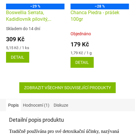
–29 %
–28 %
Boswellia Serrata,
Chanca Piedra - prášek
Kadidlovník pilovitý,
100gr
EXTRAKT 10:1, veganské
Skladem do 14 dní
Průměrné
kapsle 60ks
Objednáno
hodnocení
309 Kč
produktu
179 Kč
je
Měrná
5,15 Kč / 1 ks
5,0
cena:
Měrná
1,79 Kč / 1 g
DETAIL
cena:
z
DETAIL
5
hvězdiček.
ZOBRAZIT VŠECHNY SOUVISEJÍCÍ PRODUKTY
Popis
Hodnocení (1)
Diskuze
Detailní popis produktu
Tradičně používána pro své detoxikační účinky, nazývaná