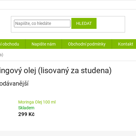
HLEDAT
í obchodu
Napište nám
Obchodní podmínky
Kontakt
a)
ngový olej (lisovaný za studena)
odávanější
Moringa Olej 100 ml
Skladem
299 Kč