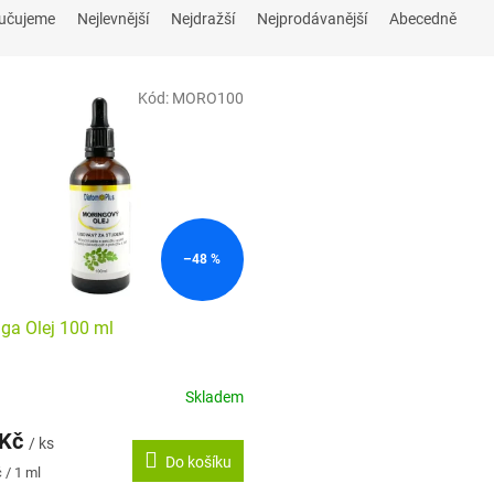
učujeme
Nejlevnější
Nejdražší
Nejprodávanější
Abecedně
Kód:
MORO100
–48 %
ga Olej 100 ml
Skladem
rné
cení
 Kč
ktu
/ ks
Do košíku
 / 1 ml