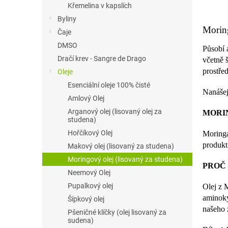
z
Křemelina v kapslích
5
Byliny
hvězdi
Moring
Čaje
DMSO
Působí 
Dračí krev - Sangre de Drago
včetně 
prostřed
Oleje
Esenciální oleje 100% čisté
Nanášej
Amlový Olej
Arganový olej (lisovaný olej za
MORI
studena)
Hořčíkový Olej
Moringa
produkt
Makový olej (lisovaný za studena)
Moringový olej (lisovaný za studena)
PROČ
Neemový Olej
Pupalkový olej
Olej z 
aminoky
Šípkový olej
našeho 
Pšeničné klíčky (olej lisovaný za
sudena)