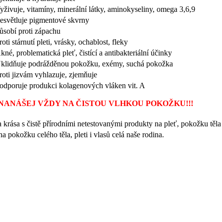
yživuje, vitamíny, minerální látky, aminokyseliny, omega 3,6,9
esvětluje pigmentové skvrny
ůsobí proti zápachu
roti stárnutí pleti, vrásky, ochablost, fleky
kné, problematická pleť, čistící a antibakteriální účinky
klidňuje podrážděnou pokožku, exémy, suchá pokožka
roti jizvám vyhlazuje, zjemňuje
odporuje produkci kolagenových vláken vit. A
10 X Silnější než běžný ginkgo prášek
NANÁŠEJ VŽDY NA ČISTOU VLHKOU POKOŽKU!!!
a krása s čistě přírodními netestovanými produkty na pleť, pokožku těl
a pokožku celého těla, pleti i vlasů celá naše rodina.