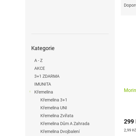
n
a
Dopor
e
z
l
e
V
n
ý
í
p
p
Přeskočit
i
r
Kategorie
kategorie
s
o
p
d
A - Z
r
u
AKCE
o
k
3+1 ZDARMA
d
t
u
ů
IMUNITA
Morin
k
Křemelina
t
Křemelina 3+1
ů
Křemelina UNI
Průmě
Křemelina Zvířata
hodno
299
produ
Křemelina Dům A Zahrada
je
Měrná
2,99 Kč
Křemelina Dvojbalení
5,0
cena: