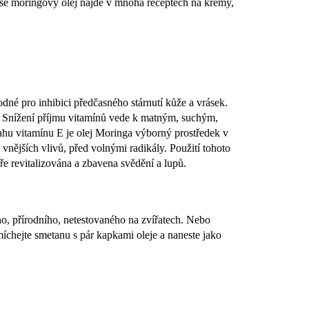
 se moringový olej najde v mnoha receptech na krémy,
hodné pro inhibici předčasného stárnutí kůže a vrásek.
sů. Snížení příjmu vitamínů vede k matným, suchým,
hu vitamínu E je olej Moringa výborný prostředek v
d vnějších vlivů, před volnými radikály. Použití tohoto
e revitalizována a zbavena svědění a lupů.
ho, přírodního, netestovaného na zvířatech. Nebo
míchejte smetanu s pár kapkami oleje a naneste jako