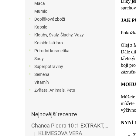
Díky je
Maca
sprchov
Mumio
Doplňkové zboží
JAK P
Kapsle
Pokožka
Klouby, Svaly, Šlachy, Vazy
Koloidní stříbro
Olej z M
Přírodní kosmetika
Dále dí
křehkým
Sady
boji pro
Superpotraviny
zázračn
Semena
Vitamín
MOHU
Zvířata, Animals, Pets
Můžete 
můžete 
výživno
Nejnovější recenze
NYNÍ
Chanca Piedra 10 :1 EXTRAKT, veganské kapsle 60ks
KLIMESOVA VERA
|
Z
Hodnocení produktu je 5 z 5 hvězdiček.