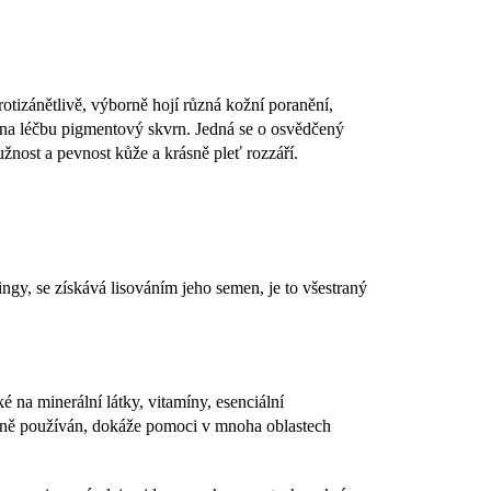
rotizánětlivě, výborně hojí různá kožní poranění,
ak na léčbu pigmentový skvrn. Jedná se o osvědčený
užnost a pevnost kůže a krásně pleť rozzáří.
ingy, se získává lisováním jeho semen, je to všestraný
é na minerální látky, vitamíny, esenciální
právně používán, dokáže pomoci v mnoha oblastech