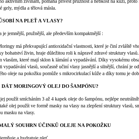
ho aktivním živinám, pomáhá přivést pružnost a hebkost na kůži, proto
é gely, mýdla a tělová másla.
ŮSOBÍ NA PLEŤ A VLASY?
 je jemnější, pružnější, ale především kompaktnější :
oringy má překvapující antioxidační vlastnosti, které je činí zvláště v
ky bohatství živin, hraje důležitou roli k nápravě zdravé struktury vla
 vlasům, které mají sklon k lámání a vypadávání. Díky vysokému obsa
ti vypadávání vlasů, současně učiní vlasy jasnější a silnější, chrání je o
ého oleje na pokožku pomůže s mikrocirkulací kůže a díky tomu je dobř
 DÁT MORINGOVÝ OLEJ DO ŠAMPÓNU?
jej použít smícháním 3 až 4 kapek oleje do šampónu, nejlépe neutrální
také olej použít ve formě masky na vlasy na zlepšení struktury vlasů, s
u masku na vlasy.
 MALÝ SOUHRN ÚČINKŮ OLEJE NA POKOŽKU
jemňuje a hydratuje pleť