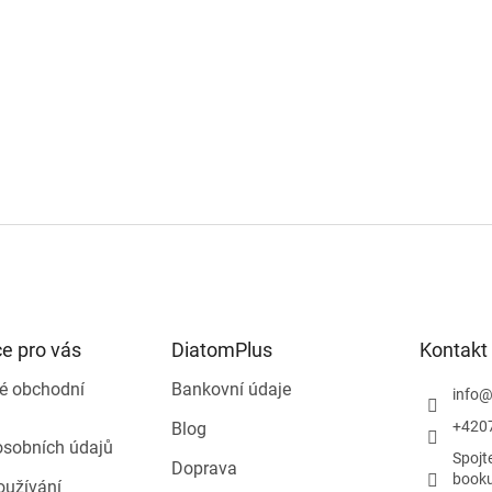
e pro vás
DiatomPlus
Kontakt
é obchodní
Bankovní údaje
info
+420
Blog
osobních údajů
Spojt
Doprava
book
oužívání