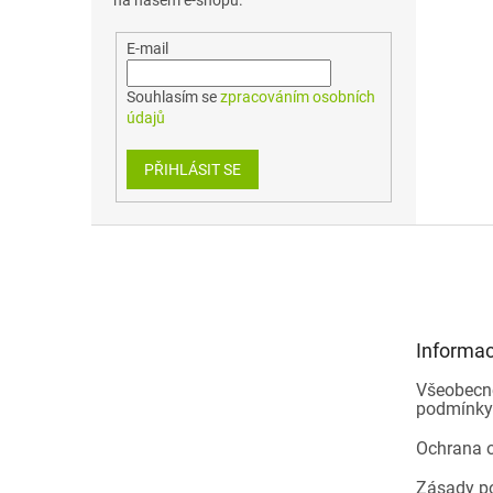
na našem e-shopu.
E-mail
Souhlasím se
zpracováním osobních
údajů
PŘIHLÁSIT SE
Z
á
p
a
t
Informac
í
Všeobecn
podmínky
Ochrana 
Zásady p