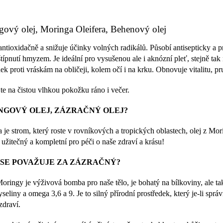
O
v
ček.
ový olej, Moringa Oleifera, Behenový olej
l
á
antioxidačně a snižuje účinky volných radikálů. Působí antisepticky a p
d
štípnutí hmyzem. Je ideální pro vysušenou ale i aknózní pleť, stejně t
a
c
ek proti vráskám na obličeji, kolem očí i na krku. Obnovuje vitalitu, pr
í
p
te na čistou vlhkou pokožku ráno i večer.
r
v
NGOVÝ OLEJ, ZÁZRAČNÝ OLEJ?
k
y
 je strom, který roste v rovníkových a tropických oblastech, olej z Mor
v
 užitečný a kompletní pro péči o naše zdraví a krásu!
ý
p
 SE POVAŽUJE ZA ZÁZRAČNÝ?
i
s
u
Moringy je výživová bomba pro naše tělo, je bohatý na bílkoviny, ale tak
seliny a omega 3,6 a 9. Je to silný přírodní prostředek, který je-li s
zdraví.