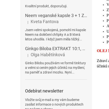
V
Kvalitní produkt, doporučuji.
Z
Neem veganské kapsle 3 + 1 ZDARMA
P
P
Kveta Fantova
|
Hodnocení produktu je 5 z 5 hvězdiček.
A
Jsem velmi spokojená, pomohl mi kapsle
U
Neem na doléčení chřipky A a B která
P
letos uhodila. I když jsem měla těžký...
P
Ginkgo Biloba EXTRAKT 10:1, veganské kapsle 60ks
OLEJ 
Olga Habětínková
|
Hodnocení produktu je 5 z 5 hvězdiček.
Zdraví 
Ginko Bilobu používám ve formě tinktury
účinků n
a velmi si cením jejich účinků na myšlení,
na paměť a zdraví mozku. Nyní...
Odebírat newsletter
Vložte svůj e-mail a my vám budeme
zasílat informace o nových produktech