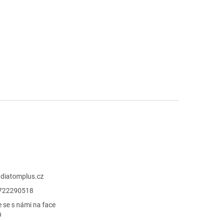
@
diatomplus.cz
722290518
e se s námi na face
u