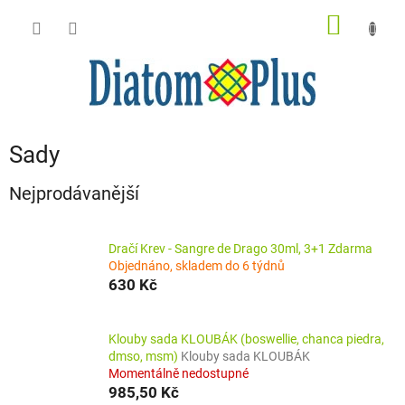
Přejít
NÁKUP
na
obsah
KOŠÍK
Sady
Nejprodávanější
Dračí Krev - Sangre de Drago 30ml, 3+1 Zdarma
Objednáno, skladem do 6 týdnů
630 Kč
Klouby sada KLOUBÁK (boswellie, chanca piedra,
dmso, msm)
Klouby sada KLOUBÁK
Momentálně nedostupné
985,50 Kč