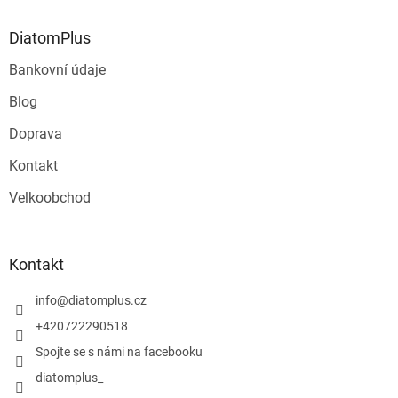
s
u
DiatomPlus
Bankovní údaje
Blog
Doprava
Kontakt
Velkoobchod
Kontakt
info
@
diatomplus.cz
+420722290518
Spojte se s námi na facebooku
diatomplus_