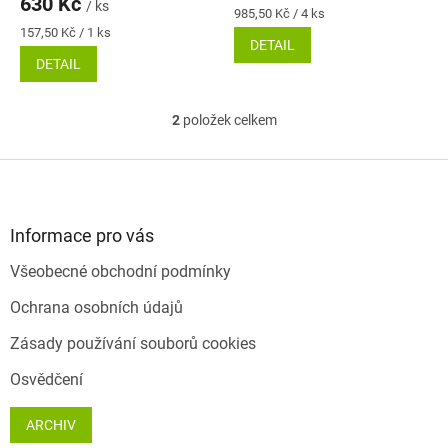
produktu
630 Kč
/ ks
je
Měrná
985,50 Kč / 4 ks
je
5,0
cena:
Měrná
157,50 Kč / 1 ks
4,3
DETAIL
z
cena:
z
DETAIL
5
5
hvězdiček.
hvězdiček.
2
položek celkem
O
v
l
Z
á
á
d
p
a
a
Informace pro vás
c
t
í
Všeobecné obchodní podmínky
í
p
r
Ochrana osobních údajů
v
k
Zásady používání souborů cookies
y
v
Osvědčení
ý
p
ARCHIV
i