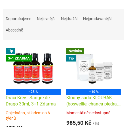
Ř
a
Doporučujeme
Nejlevnější
Nejdražší
Nejprodávanější
z
e
Abecedně
n
í
V
p
Tip
Novinka
ý
r
3+1 ZDARMA
Tip
p
o
i
d
s
u
p
k
r
t
o
ů
–25 %
–10 %
d
Dračí Krev - Sangre de
Klouby sada KLOUBÁK
u
Drago 30ml, 3+1 Zdarma
(boswellie, chanca piedra,
k
dmso, msm)
Klouby sada
Objednáno, skladem do 6
Momentálně nedostupné
Průměrné
t
KLOUBÁK
Průměrné
týdnů
hodnocení
hodnocení
985,50 Kč
ů
/ ks
produktu