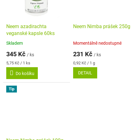
Neem azadirachta
Neem Nimba prášek 250g
veganské kapsle 60ks
Skladem
Momentálně nedostupné
Průměrné
Průměrné
hodnocení
hodnocení
345 Kč
231 Kč
/ ks
/ ks
produktu
produktu
je
je
Měrná
Měrná
5,75 Kč / 1 ks
0,92 Kč / 1 g
4,7
5,0
cena:
cena:
DETAIL
Do košíku
z
z
5
5
hvězdiček.
hvězdiček.
Tip