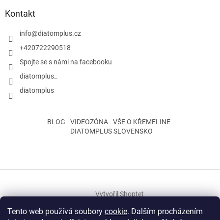
Kontakt
info
@
diatomplus.cz
+420722290518
Spojte se s námi na facebooku
diatomplus_
diatomplus
BLOG
VIDEOZÓNA
VŠE O KŘEMELINE
DIATOMPLUS SLOVENSKO
Vytvořil Shoptet
Tento web používá soubory
cookie
. Dalším procházením