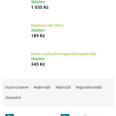
Skladem
1 035 Kč
Neemový olej 100ml
Skladem
189 Kč
Neem azadirachta veganské kapsle 60ks
Skladem
345 Kč
Ř
a
Doporučujeme
Nejlevnější
Nejdražší
Nejprodávanější
z
e
Abecedně
n
í
V
p