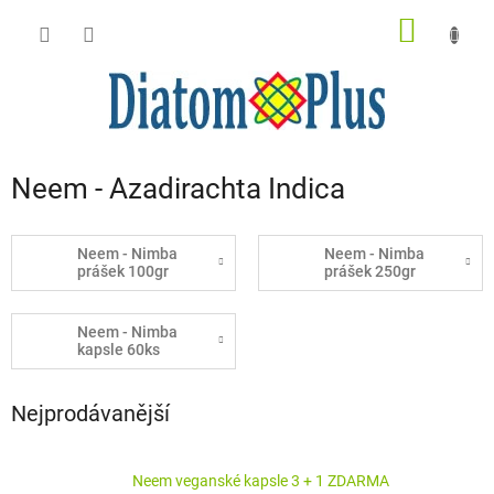
Přejít
NÁKUP
na
obsah
KOŠÍK
Neem - Azadirachta Indica
Neem - Nimba
Neem - Nimba
prášek 100gr
prášek 250gr
Neem - Nimba
kapsle 60ks
Nejprodávanější
Neem veganské kapsle 3 + 1 ZDARMA