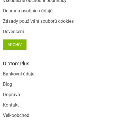
Všeobecné obchodní podmínky
í
v
ý
Ochrana osobních údajů
p
i
Zásady používání souborů cookies
s
u
Osvědčení
ARCHIV
DiatomPlus
Bankovní údaje
Blog
Doprava
Kontakt
Velkoobchod