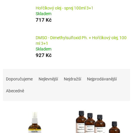
Hořčíkový olej - sprej 100ml 3+1
Skladem
717 Kč
DMSO - Dimethylsulfoxid Ph. + Hořčíkový olej, 100
ml 3+1
Skladem
927 Kč
Ř
a
Doporučujeme
Nejlevnější
Nejdražší
Nejprodávanější
z
e
Abecedně
n
í
V
p
ý
r
p
o
i
d