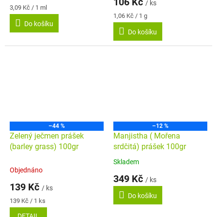
106 Kč
/ ks
je
Měrná
3,09 Kč / 1 ml
5,0
cena:
Měrná
1,06 Kč / 1 g
Do košíku
cena:
z
Do košíku
5
hvězdiček.
–44 %
–12 %
Zelený ječmen prášek
Manjistha ( Mořena
(barley grass) 100gr
srdčitá) prášek 100gr
Skladem
Průměrné
Objednáno
hodnocení
349 Kč
/ ks
produktu
139 Kč
/ ks
je
Do košíku
5,0
Měrná
139 Kč / 1 ks
cena:
z
DETAIL