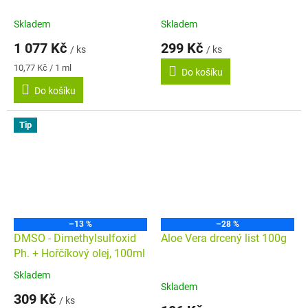
kvalita
Skladem
Skladem
1 077 Kč
299 Kč
/ ks
/ ks
Měrná
10,77 Kč / 1 ml
Do košíku
cena:
Do košíku
Tip
–13 %
–28 %
DMSO - Dimethylsulfoxid
Aloe Vera drcený list 100g
Ph. + Hořčíkový olej, 100ml
Skladem
Průměrné
Skladem
hodnocení
309 Kč
/ ks
produktu