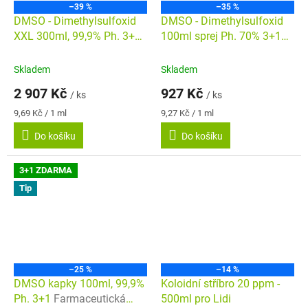
–39 %
–35 %
DMSO - Dimethylsulfoxid
DMSO - Dimethylsulfoxid
XXL 300ml, 99,9% Ph. 3+1
100ml sprej Ph. 70% 3+1
Farmaceutická kvalita
Farmaceutická kvalita
Skladem
Skladem
2 907 Kč
927 Kč
/ ks
/ ks
Měrná
Měrná
9,69 Kč / 1 ml
9,27 Kč / 1 ml
cena:
cena:
Do košíku
Do košíku
3+1 ZDARMA
Tip
–25 %
–14 %
DMSO kapky 100ml, 99,9%
Koloidní stříbro 20 ppm -
Ph. 3+1
Farmaceutická
500ml pro Lidi