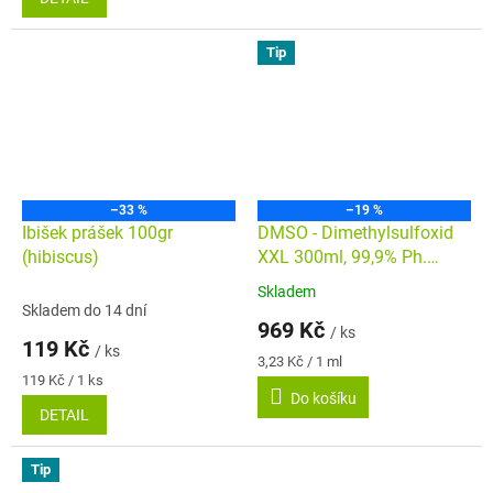
5
hvězdiček.
Tip
–33 %
–19 %
Ibišek prášek 100gr
DMSO - Dimethylsulfoxid
(hibiscus)
XXL 300ml, 99,9% Ph.
Farmaceutická kvalita
Skladem
Průměrné
Skladem do 14 dní
hodnocení
969 Kč
/ ks
produktu
119 Kč
/ ks
je
Měrná
3,23 Kč / 1 ml
4,8
Měrná
cena:
119 Kč / 1 ks
cena:
Do košíku
z
DETAIL
5
hvězdiček.
Tip