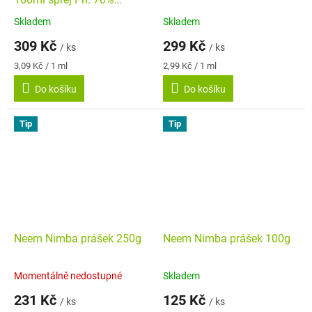
Farmaceutická kvalita
Skladem
Skladem
Průměrné
Průměrné
hodnocení
hodnocení
309 Kč
299 Kč
/ ks
/ ks
produktu
produktu
je
je
Měrná
Měrná
3,09 Kč / 1 ml
2,99 Kč / 1 ml
4,6
5,0
cena:
cena:
Do košíku
Do košíku
z
z
5
5
hvězdiček.
hvězdiček.
Tip
Tip
Neem Nimba prášek 250g
Neem Nimba prášek 100g
Momentálně nedostupné
Skladem
Průměrné
Průměrné
hodnocení
hodnocení
231 Kč
125 Kč
/ ks
/ ks
produktu
produktu