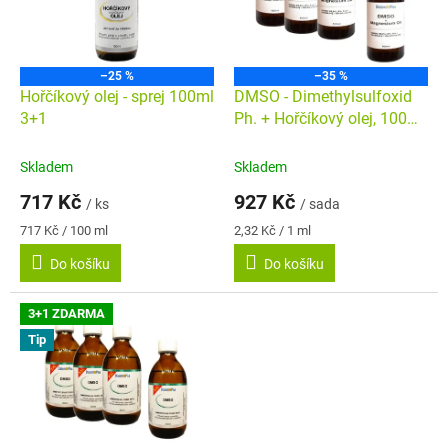
s
u
p
k
r
t
o
ů
–25 %
–35 %
d
Hořčíkový olej - sprej 100ml
DMSO - Dimethylsulfoxid
u
3+1
Ph. + Hořčíkový olej, 100
k
ml 3+1
t
Skladem
Skladem
ů
717 Kč
927 Kč
/ ks
/ sada
Měrná
Měrná
717 Kč / 100 ml
2,32 Kč / 1 ml
cena:
cena:
Do košíku
Do košíku
3+1 ZDARMA
Tip