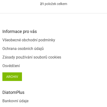
hvězdiček.
21
položek celkem
O
v
l
Z
á
á
d
p
a
a
Informace pro vás
c
t
í
Všeobecné obchodní podmínky
í
p
r
Ochrana osobních údajů
v
k
Zásady používání souborů cookies
y
v
Osvědčení
ý
p
ARCHIV
i
s
u
DiatomPlus
Bankovní údaje