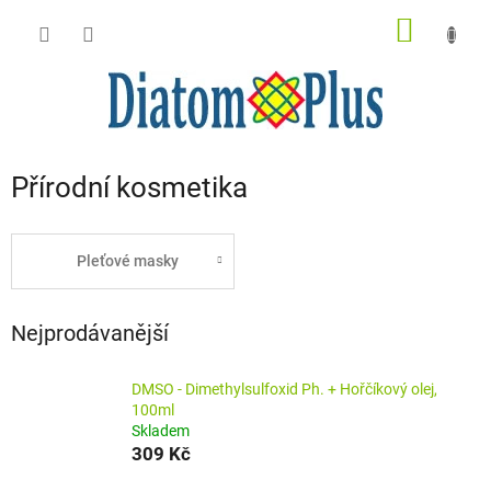
Přejít
NÁKUP
na
obsah
KOŠÍK
Přírodní kosmetika
Pleťové masky
Nejprodávanější
DMSO - Dimethylsulfoxid Ph. + Hořčíkový olej,
100ml
Skladem
309 Kč