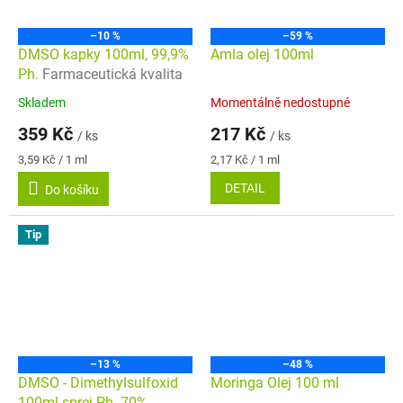
–10 %
–59 %
DMSO kapky 100ml, 99,9%
Amla olej 100ml
Ph.
Farmaceutická kvalita
Skladem
Momentálně nedostupné
Průměrné
Průměrné
hodnocení
hodnocení
359 Kč
217 Kč
/ ks
/ ks
produktu
produktu
je
je
Měrná
Měrná
3,59 Kč / 1 ml
2,17 Kč / 1 ml
5,0
5,0
cena:
cena:
DETAIL
Do košíku
z
z
5
5
hvězdiček.
hvězdiček.
Tip
–13 %
–48 %
DMSO - Dimethylsulfoxid
Moringa Olej 100 ml
100ml sprej Ph. 70%