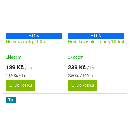
–35 %
–11 %
Neemový olej 100ml
Hořčíkový olej - sprej 100ml
Skladem
Skladem
Průměrné
Průměrné
hodnocení
hodnocení
189 Kč
239 Kč
/ ks
/ ks
produktu
produktu
je
je
Měrná
Měrná
1,89 Kč / 1 ml
239 Kč / 100 ml
5,0
5,0
cena:
cena:
Do košíku
Do košíku
z
z
5
5
hvězdiček.
hvězdiček.
Tip