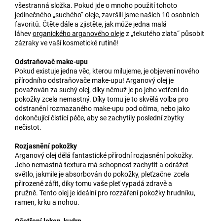
všestranná složka. Pokud jde o mnoho použití tohoto
jedinečného „suchého“ oleje, završili jsme našich 10 osobních
favoritů. Čtěte dále a zjistěte, jak může jedna malá
láhev
organického arganového oleje
z „tekutého zlata“ působit
zázraky ve vaší kosmetické rutině!
Odstraňovač make-upu
Pokud existuje jedna věc, kterou milujeme, je objevení nového
přírodního odstraňovače make-upu! Arganový olej je
považován za suchý olej, díky němuž je po jeho vetření do
pokožky zcela nemastný. Díky tomu je to skvělá volba pro
odstranění rozmazaného make-upu pod očima, nebo jako
dokončující čistící péče, aby se zachytily poslední zbytky
nečistot.
Rozjasnění pokožky
Arganový olej dělá fantastické přírodní rozjasnění pokožky.
Jeho nemastná textura má schopnost zachytit a odrážet
světlo, jakmile je absorbován do pokožky, pleťzačne zcela
přirozeně zářit, díky tomu vaše pleť vypadá zdravě a
pružně. Tento olej je ideální pro rozzáření pokožky hrudníku,
ramen, krku a nohou.