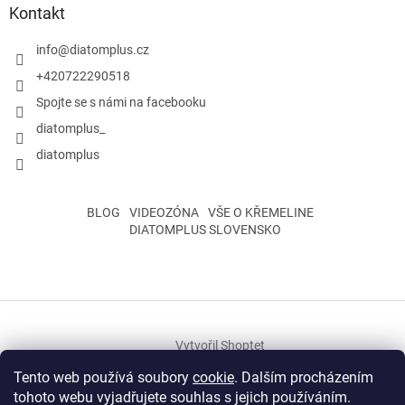
Kontakt
info
@
diatomplus.cz
+420722290518
Spojte se s námi na facebooku
diatomplus_
diatomplus
BLOG
VIDEOZÓNA
VŠE O KŘEMELINE
DIATOMPLUS SLOVENSKO
Vytvořil Shoptet
Tento web používá soubory
cookie
. Dalším procházením
tohoto webu vyjadřujete souhlas s jejich používáním.
Copyright 2026
Rosivka s.r.o.
. Všechna práva vyhrazena.
Upravit