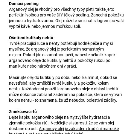
Domácí peeling
Arganový olej je vhodný pro všechny typy pleti, takže je to
perfektní volbou pro vaše
DIY tělový peeling.
Zanechá pokožku
jemnou a hydratovanou. Olej můžete smíchat s logrem po vaší
vypité kávě, nebo jemnou mořskou solí.
Ošetření kutikuly nehtů
Tvrdě pracující ruce a nehty potřebují hodně péče a my si
myslíme, že arganový olej je perfektním nemastným
olejem. Pokud jde o samotnou péči, naneste několik kapek
arganového oleje do kutikuly nehtů a pokožky rukou po
manikuře nebo náročném dni v práci.
Masírujte olej do kutikuly po dobu několika minut, dokud se
nevstřebá, aby změkčil tvrdé kutikuly a pokožku kolem
nehtu. Každodenní použití arganového oleje v oblasti nehtů
může dokonce zabránit záděrám na pokožce, která se vytváří
kolem nehtu - to znamená, že už nebudou bolestivé záděry.
Změkčovač rtů
Dejte kapku arganového oleje na rty,zvýšíte hydrataci a
zjemníte pokožku rtů. Nedělejte si starosti, že se vám olej
dostane do úst.
Arganový olej je základem tradiční marocké