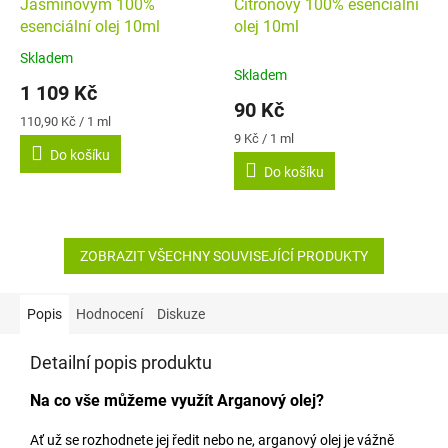
Jasmínovým 100%
Citronový 100% esenciální
esenciální olej 10ml
olej 10ml
Skladem
Průměrné
Skladem
hodnocení
1 109 Kč
produktu
90 Kč
je
Měrná
110,90 Kč / 1 ml
5,0
cena:
Měrná
9 Kč / 1 ml
Do košíku
cena:
z
Do košíku
5
hvězdiček.
ZOBRAZIT VŠECHNY SOUVISEJÍCÍ PRODUKTY
Popis
Hodnocení
Diskuze
Detailní popis produktu
Na co vše můžeme využít Arganový olej?
Ať už se rozhodnete jej ředit nebo ne, arganový olej je vážně