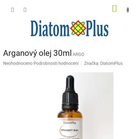
Přejít
NÁKUP
na
obsah
KOŠÍK
Arganový olej 30ml
ARGO
Průměrné
Neohodnoceno
Podrobnosti hodnocení
Značka:
DiatomPlus
hodnocení
produktu
je
0,0
z
5
hvězdiček.