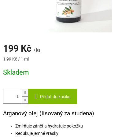
199 Kč
/ ks
Měrná
1,99 Kč / 1 ml
cena:
Skladem
Přidat do košíku
Arganový olej (lisovaný za studena)
Zmírňuje zánět a hydratuje pokožku
Redukuje jemné vrásky