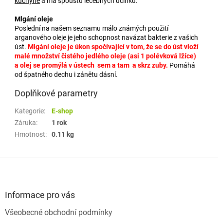
kuchyně
a má spoustu léčebných účinků.
Mlgání oleje
Poslední na našem seznamu málo známých použití
arganového oleje je jeho schopnost navázat bakterie z vašich
úst.
Mlgání oleje je úkon spočívající v tom, že se do úst vloží
malé množství čistého jedlého oleje (asi 1 polévková lžíce)
a olej se promýlá v ústech sem a tam a skrz zuby.
Pomáhá
od špatného dechu i zánětu dásní.
Doplňkové parametry
Kategorie
:
E-shop
Záruka
:
1 rok
Hmotnost
:
0.11 kg
Z
á
p
a
Informace pro vás
t
Všeobecné obchodní podmínky
í