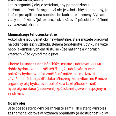
Ošetření loken, kudrn
Tento organický olej je perfektní, aby pomohl zkrotit
kudrnatost. Protože arganový olej je velmi lehký a nemastný, je
ideální pro aplikaci na suché nebo kudrnaté prameny. Vyhladí
vlasy, dodá zdravější texturu, lesk a zároveň působí jako účinné
vyhlazovací sérum.
Minimalizuje těhotenské strie
Ačkoli strie jsou geneticky nevyhnutelné, stále můžete pracovat
na odlehčení jejich vzhledu. Během těhotenství, úbytku na váze
nebo jakémkoli rychlém růstu se kůže natáhne a v horních
vrstvách kůže vytvoří malé jizvy.
Chcete-li usnadnit napínání kůže, musíte ji udržovat VELMI
dobře hydratovanou. Někteří říkají, že udržování suché
pokožky hydratované a změkčené může minimalizovat
závažnost těchto „strií“. Jako přirozený zdroj vitamínu E může
arganový olej hydratovat pokožku a také přispět ke snížení
hyperpigmentace (zabarvení ) způsobené zjizvením spojeným
se striemi.
Nosný olej
Jste posedlí éterickými oleji? Nejste sami! Trh s éterickými oleji
zaznamenal obrovský rozmach popularity (a dostupnosti) díky