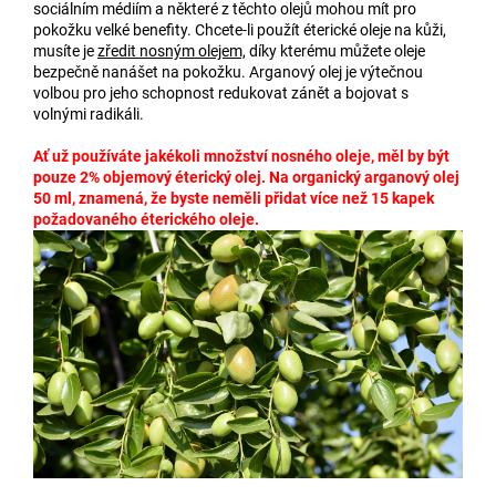
sociálním médiím a některé z těchto olejů mohou mít pro
pokožku velké benefity. Chcete-li použít éterické oleje na kůži,
musíte je
zředit nosným olejem,
díky kterému můžete oleje
bezpečně nanášet na pokožku. Arganový olej je výtečnou
volbou pro jeho schopnost redukovat zánět a bojovat s
volnými radikáli.
Ať už používáte jakékoli množství nosného oleje, měl by být
pouze 2% objemový éterický olej. Na organický arganový olej
50 ml, znamená, že byste neměli přidat více než 15 kapek
požadovaného éterického oleje.