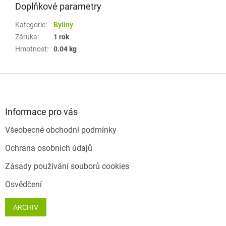
Doplňkové parametry
Kategorie
:
Byliny
Záruka
:
1 rok
Hmotnost
:
0.04 kg
Z
á
p
a
Informace pro vás
t
Všeobecné obchodní podmínky
í
Ochrana osobních údajů
Zásady používání souborů cookies
Osvědčení
ARCHIV