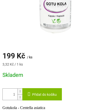
199 Kč
/ ks
Měrná
3,32 Kč / 1 ks
cena:
Skladem
Přidat do košíku
Gotukola - Centella asiatica