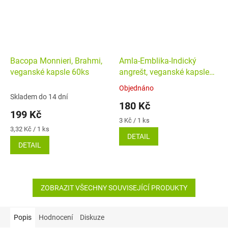
Bacopa Monnieri, Brahmi,
Amla-Emblika-Indický
veganské kapsle 60ks
angrešt, veganské kapsle
60ks
Objednáno
Průměrné
Skladem do 14 dní
hodnocení
180 Kč
produktu
199 Kč
je
Měrná
3 Kč / 1 ks
5,0
Měrná
cena:
3,32 Kč / 1 ks
DETAIL
cena:
z
DETAIL
5
hvězdiček.
ZOBRAZIT VŠECHNY SOUVISEJÍCÍ PRODUKTY
Popis
Hodnocení
Diskuze