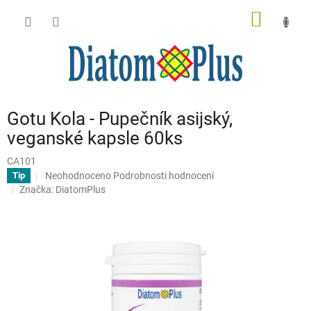
Přejít
NÁKUP
na
obsah
KOŠÍK
Gotu Kola - Pupečník asijský,
veganské kapsle 60ks
CA101
Průměrné
Neohodnoceno
Podrobnosti hodnocení
Tip
hodnocení
Značka:
DiatomPlus
produktu
je
0,0
z
5
hvězdiček.