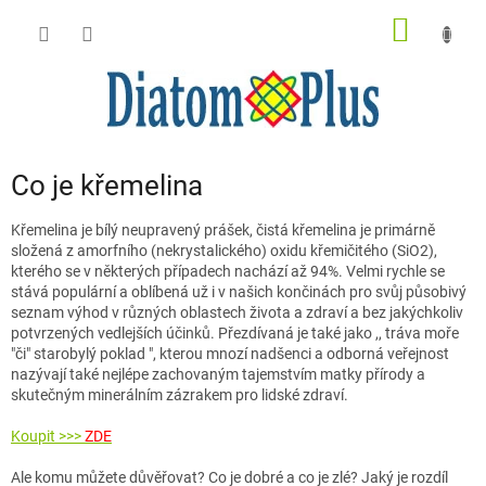
Přejít
NÁKUP
na
obsah
KOŠÍK
Co je křemelina
Křemelina je bílý neupravený prášek, čistá křemelina je primárně
složená z amorfního (nekrystalického) oxidu křemičitého (SiO2),
kterého se v některých případech nachází až 94%. Velmi rychle se
stává populární a oblíbená už i v našich končinách pro svůj působivý
seznam výhod v různých oblastech života a zdraví a bez jakýchkoliv
potvrzených vedlejších účinků. Přezdívaná je také jako ,, tráva moře
"či" starobylý poklad ", kterou mnozí nadšenci a odborná veřejnost
nazývají také nejlépe zachovaným tajemstvím matky přírody a
skutečným minerálním zázrakem pro lidské zdraví.
Koupit >>>
ZDE
Ale komu můžete důvěřovat? Co je dobré a co je zlé? Jaký je rozdíl