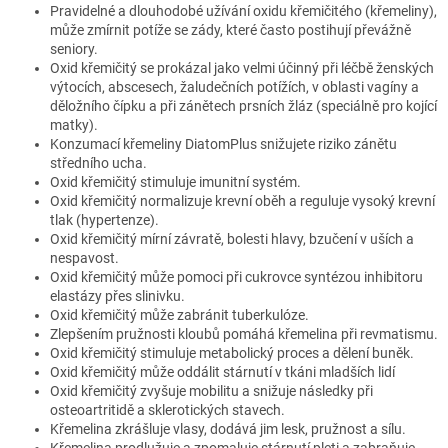
Pravidelné a dlouhodobé užívání oxidu křemičitého (křemeliny),
může zmírnit potíže se zády, které často postihují převážně
seniory.
Oxid křemičitý se prokázal jako velmi účinný při léčbě ženských
výtocích, abscesech, žaludečních potížích, v oblasti vagíny a
děložního čípku a při zánětech prsních žláz (speciálně pro kojící
matky).
Konzumací křemeliny DiatomPlus snižujete riziko zánětu
středního ucha.
Oxid křemičitý stimuluje imunitní systém.
Oxid křemičitý normalizuje krevní oběh a reguluje vysoký krevní
tlak (hypertenze).
Oxid křemičitý mírní závratě, bolesti hlavy, bzučení v uších a
nespavost.
Oxid křemičitý může pomoci při cukrovce syntézou inhibitoru
elastázy přes slinivku.
Oxid křemičitý může zabránit tuberkulóze.
Zlepšením pružnosti kloubů pomáhá křemelina při revmatismu.
Oxid křemičitý stimuluje metabolický proces a dělení buněk.
Oxid křemičitý může oddálit stárnutí v tkáni mladších lidí
Oxid křemičitý zvyšuje mobilitu a snižuje následky při
osteoartritidě a sklerotických stavech.
Křemelina zkrášluje vlasy, dodává jim lesk, pružnost a sílu.