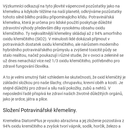
Výzkumníci odkazují na tyto jílovité vápencové pozůstatky jako na
křemelinu a kdykoliv těžíme na naší planetě, odkrýváme pozůstatky
tohoto silně bílého prášku připomínajícího křídu. Potravinářská
křemelina, která je určena pro lidské použití poskytuje důležité
zdravotní výhody především díky vysokému obsahu oxidu
křemičitého. Ty nejkvalitnější křemeliny skládají až z 94% amorfního
oxidu křemičitého (SiO2). V minulosti lidé dokázali přijmout v
potravinách dostatek oxidu křemičitého, ale nárůstem moderního
hybridního potravinářského průmyslu a zvýšené toxicitě půdy se
stalo realitou, načež poukazují i ​​různé studie, že v ovoci a zelenině se
už dnes nenachází více než 1/3 oxidu křemičitého, potřebného pro
zdravé fungování člověka.
A to je velmi smutný fakt vzhledem ke skutečnosti, že oxid křemičitý je
základní složkou pro naše šlachy, chrupavku, krevní oběh a kosti. Je
stejně důležitý pro zdraví a sílu naší pokožky, zubů a nehtů. V
neposlední řadě přispívá ke zdraví našich životně důležitých orgánů,
jako je srdce, játra a plíce.
Složení Potravinářské křemeliny.
Kremelina DiatomPlus je vysoko abrazívna a jej zloženie pozostáva z
94% oxidu kremičitého a zvyšok tvorí vápnik, sodík, horčík, železo a