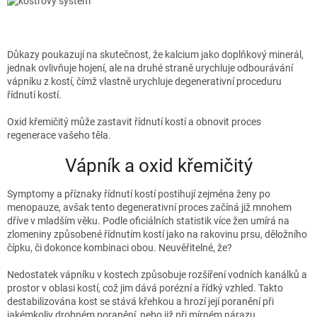
Důkazy poukazují na skutečnost, že kalcium jako doplňkový minerál,
jednak ovlivňuje hojení, ale na druhé straně urychluje odbourávání
vápníku z kostí, čímž vlastně urychluje degenerativní proceduru
řídnutí kostí.
Oxid křemičitý může zastavit řídnutí kostí a obnovit proces
regenerace vašeho těla.
Vápník a oxid křemičitý
Symptomy a příznaky řídnutí kostí postihují zejména ženy po
menopauze, avšak tento degenerativní proces začíná již mnohem
dříve v mladším věku. Podle oficiálních statistik více žen umírá na
zlomeniny způsobené řídnutím kostí jako na rakovinu prsu, děložního
čípku, či dokonce kombinaci obou. Neuvěřitelné, že?
Nedostatek vápníku v kostech způsobuje rozšíření vodních kanálků a
prostor v oblasi kostí, což jim dává porézní a řídký vzhled. Takto
destabilizována kost se stává křehkou a hrozí její poranění při
jakémkoliv drobném poranění, nebo již při mírném nárazu.