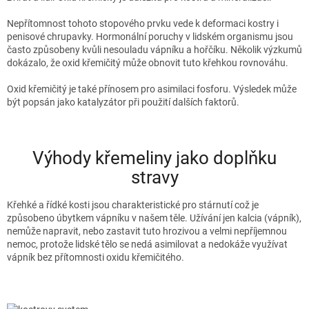
Nepřítomnost tohoto stopového prvku vede k deformaci kostry i
penisové chrupavky. Hormonální poruchy v lidském organismu jsou
často způsobeny kvůli nesouladu vápníku a hořčíku. Několik výzkumů
dokázalo, že oxid křemičitý může obnovit tuto křehkou rovnováhu.
Oxid křemičitý je také přínosem pro asimilaci fosforu. Výsledek může
být popsán jako katalyzátor při použití dalších faktorů.
Výhody křemeliny jako doplňku
stravy
Křehké a řídké kosti jsou charakteristické pro stárnutí což je
způsobeno úbytkem vápníku v našem těle. Užívání jen kalcia (vápník),
nemůže napravit, nebo zastavit tuto hrozivou a velmi nepříjemnou
nemoc, protože lidské tělo se nedá asimilovat a nedokáže využívat
vápník bez přítomnosti oxidu křemičitého.