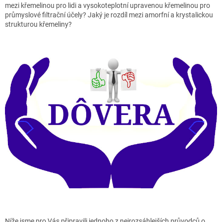
mezi křemelinou pro lidi a vysokoteplotní upravenou křemelinou pro
průmyslové filtrační účely? Jaký je rozdíl mezi amorfní a krystalickou
strukturou křemeliny?
Níže jsme pro Vás připravili jednoho z nejrozsáhlejších průvodců o