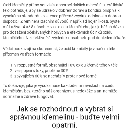
Oxid křemičitý přímo souvisí s absorpcí dalších minerálů, které lidské
tělo potřebuje, aby se udrželo v dobrém zdraví a kondici, přispívá k
vysokému standardu existence přičemž zvyšuje odolnost a dobrou
dispozici. Z remineralizačním důvodů, například hojení kostí, byste
měli užívat 4 až 8 násobek více oxidu křemičitého, jak je běžná dávka
pro dosažení očekávaných hojivých a efektivních účinků oxidu
křemičitého. Nejefektivnější výsledek dosáhnete pod dohledem lékaře.
Vědci poukazují na skutečnost, že oxid křemičitý je v našem těle
přítomen ve třech formách:
v rozpustné formě, obsahující 10% oxidu křemičitého v těle
ve spojení s tuky, přibližně 30%
zbývajících 60% se nachází v proteinové formě.
To dokazuje, jaká je vysoká naše každodenní závislost na oxidu
křemičitém, bez kterého náš organizmus nedokáže a ani nemůže
normálně a zdravě fungovat.
Jak se rozhodnout a vybrat si
správnou křemelinu - buďte velmi
opatrní.