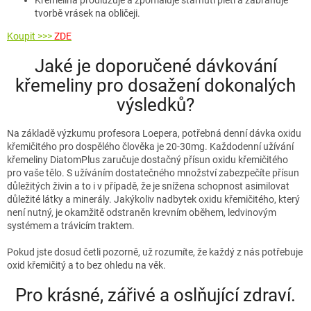
Křemelina prodlužuje a zpomaluje stárnutí pleti a zabraňuje
tvorbě vrásek na obličeji.
Koupit >>>
ZDE
Jaké je doporučené dávkování
křemeliny pro dosažení dokonalých
výsledků?
Na základě výzkumu profesora Loepera, potřebná denní dávka oxidu
křemičitého pro dospělého člověka je 20-30mg. Každodenní užívání
křemeliny DiatomPlus zaručuje dostačný přísun oxidu křemičitého
pro vaše tělo. S užíváním dostatečného množství zabezpečíte přísun
důležitých živin a to i v případě, že je snížena schopnost asimilovat
důležité látky a minerály. Jakýkoliv nadbytek oxidu křemičitého, který
není nutný, je okamžitě odstraněn krevním oběhem, ledvinovým
systémem a trávicím traktem.
Pokud jste dosud četli pozorně, už rozumíte, že každý z nás potřebuje
oxid křemičitý a to bez ohledu na věk.
Pro krásné, zářivé a oslňující zdraví.