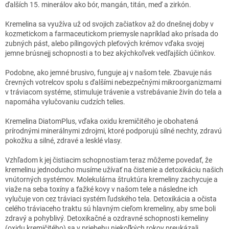
ďalších 15. minerálov ako bór, mangán, titán, meď a zirkón.
Kremelina sa využíva už od svojich začiatkov až do dnešnej doby v
kozmetickom a farmaceutickom priemysle napríklad ako prísada do
zubných pást, alebo pílingových pleťových krémov vďaka svojej
jemne brúsnejj schopnosti a to bez akýchkoľvek vedľajších účinkov.
Podobne, ako jemné brusivo, funguje aj v našom tele. Zbavuje nás
črevných votrelcov spolu s ďalšími nebezpečnými mikroorganizmami
v tráviacom systéme, stimuluje trávenie a vstrebávanie živín do tela a
napomáha vylučovaniu cudzích telies.
Kremelina DiatomPlus, vďaka oxidu kremičitého je obohatená
prírodnými minerálnymi zdrojmi, ktoré podporujú silné nechty, zdravú
pokožku a silné, zdravé a lesklé vlasy.
Vzhľadom k jej čistiacim schopnostiam teraz môžeme povedať, že
kremelinu jednoducho musíme užívať na čistenie a detoxikáciu našich
vnútorných systémov. Molekulárna štruktúra kremeliny zachycuje a
viaže na seba toxíny a ťažké kovy v našom tele a následne ich
vylučuje von cez tráviaci systém ľudského tela. Detoxikácia a očista
celého tráviaceho traktu sú hlavným cieľom kremeliny, aby sme boli
zdravý a pohyblivý. Detoxikačné a ozdravné schopnosti kemeliny
(oxidu kremičitého) sa v priebehu niekoľkých rokov preukázali