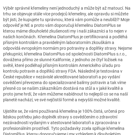
Výběr správné křemeliny není jednoduchý a může být až matoucí. Na
trhu se objevuje stále více prodejců křemeliny, ale opravdu si můžete
být jisti, že kupujete tu správnou, která vám pomůže a neublíží? Moje
odpověď je NE a proto vám doporučuji křemelinu DiatomPlus se
kterou máme dlouholeté zkušenosti my i naši zákazníci a to nejen v
našich končinách. Křemelina DiatomPlus je certifikovaná a podléhá
přísným kontrolám a pravidelným laboratorním zkouškám a
odpovídá evropským normám pro potraviny a doplňky stravy. Nejsme
překupníci, křemelina DiatomPlus od společnosti DiatomPlus s.r.o.,
dovážena přímo ze slunné Kalifornie, z jednoho ze čtyř ložisek na
světě, které podléhají přísným kontrolám Amerického úřadu pro
kontrolu potravin a doplňků stravy FDA. Následně je testována v
České republice v nezávislé akreditované laboratoři a po vydání
osvědčení převezena do specializované balírny potravin a tak víme
přesně co se našim zákazníkům dostává na stůl a v jaké kvalitě a
proto jsme hrdí, že vám můžeme nabídnout to nejlepší co se na naší
planetě nachází, ve své nejčistší formě a nejvyšší možné kvalitě.
Ujistěte se, že vámi používaná křemelina je 100% čistá, určená pro
lidskou potřebu jako doplněk stravy s osvědčením o zdravotní
nezávadnosti vydaným v atestované laboratoři a zpracována v
profesionálním prostředí. Tyto požadavky zcela splňuje křemelina
DiatomPlus, kterou doporučujeme i my vzhledem k dlouholetým