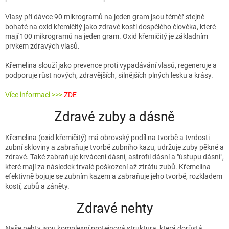
Vlasy při dávce 90 mikrogramů na jeden gram jsou téměř stejně
bohaté na oxid křemičitý jako zdravé kosti dospělého člověka, které
mají 100 mikrogramů na jeden gram. Oxid křemičitý je základním
prvkem zdravých vlasů.
Křemelina slouží jako prevence proti vypadávání vlasů, regeneruje a
podporuje růst nových, zdravějších, silnějších plných lesku a krásy.
Více informaci >>>
ZDE
Zdravé zuby a dásně
Křemelina (oxid křemičitý) má obrovský podíl na tvorbě a tvrdosti
zubní skloviny a zabraňuje tvorbě zubního kazu, udržuje zuby pěkné a
zdravé. Také zabraňuje krvácení dásní, astrofii dásní a "ústupu dásní",
které mají za následek trvalé poškození až ztrátu zubů. Křemelina
efektivně bojuje se zubním kazem a zabraňuje jeho tvorbě, rozkladem
kostí, zubů a záněty.
Zdravé nehty
Naše nehty jsou komplexní proteinová struktura, která dorůstá