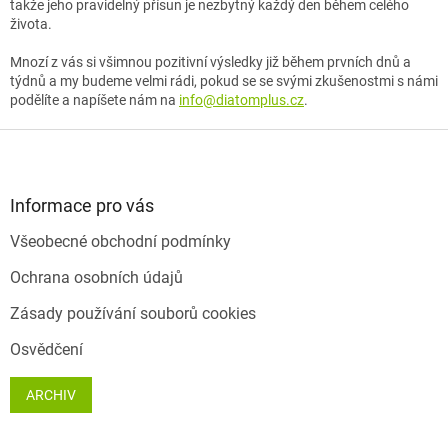
takže jeho pravidelný přísun je nezbytný každý den během celého
života.
Mnozí z vás si všimnou pozitivní výsledky již během prvních dnů a
týdnů a my budeme velmi rádi, pokud se se svými zkušenostmi s námi
podělíte a napíšete nám na
info@diatomplus.cz
.
Z
á
p
a
Informace pro vás
t
Všeobecné obchodní podmínky
í
Ochrana osobních údajů
Zásady používání souborů cookies
Osvědčení
ARCHIV