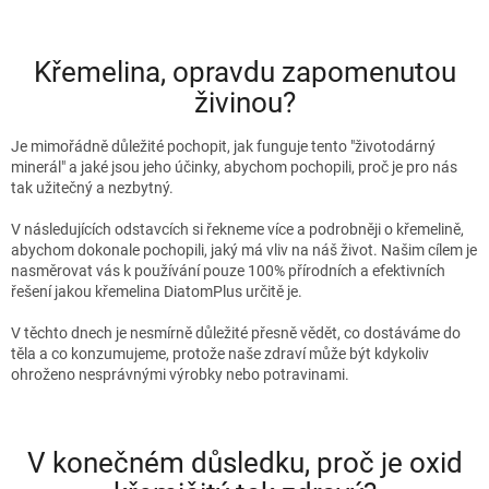
Křemelina, opravdu zapomenutou
živinou?
Je mimořádně důležité pochopit, jak funguje tento "životodárný
minerál" a jaké jsou jeho účinky, abychom pochopili, proč je pro nás
tak užitečný a nezbytný.
V následujících odstavcích si řekneme více a podrobněji o křemelině,
abychom dokonale pochopili, jaký má vliv na náš život. Našim cílem je
nasměrovat vás k používání pouze 100% přírodních a efektivních
řešení jakou křemelina DiatomPlus určitě je.
V těchto dnech je nesmírně důležité přesně vědět, co dostáváme do
těla a co konzumujeme, protože naše zdraví může být kdykoliv
ohroženo nesprávnými výrobky nebo potravinami.
V konečném důsledku, proč je oxid