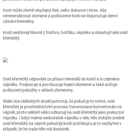
Kost může zlomit obyčejný tlak, nebo dokonce i stres. Aby
remineralizovat zlomené a poškozené kosti se doporučuje denní
užívání křemeliny.
Kosti sestávají hlavně z fosforu, hořčíku, vápníku a obsahují také oxid
křemičitý.
Oxid křemičitý odpovídá za přísun minerálů do kostí a to zejména
vápníku. Podporuje a povzbuzuje hojení zlomenin a také snižuje
poškození pokožky v oblasti zlomeniny.
Stále více vědeckých studií potvrzují, že pokud je to nutné, oxid
křemičitý je prostřednictvím procesu transmutace konvertován na
vápník, proto někteří vědci odkazují na oxid křemičitý jako prekurzor
vápníku. I když máme nedostatek vápníku v těle, tělo dokáže změnit
oxid křemičitý na vápnit pokud jej kosti potřebují a je to nezbytné v
případě, že ho naše tělo má dostatek.