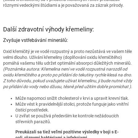
rôznymi vedeckými štúdiami a je považovaná za zázrak prírody.
Další zdravotní výhody křemeliny:
Zvyšuje vstřebávání minerálů:
Oxid křemičitý je ve vodě rozpustný a proto nezůstává ve vašem těle
velmi dlouho. Užívání křemeliny (doplňování oxidu křemičitého)
pomáhá vašemu tělu udržet optimální absorpci důležitých minerálů.
(Poznámka autora: Křemelina není ve vodě rozpustná narozdíl od
oxidu křemičitého a proto po přidání do tekutiny rychle klesá na dno.
Z toho důvodu, pokud uvažujete užívat křemelinu, ji bude nutné vždy
po přidání do vody nebo džusu, těsně před užitím dobře promíchat ).
Může napomoci snížit cholesterol v krvi a upravit krevní tlak.
Může vést k pravidelnější stolici, protože funguje jako vnitřní
čistící prostředek.
U zvířat se používá především ke kontrole nežádoucích
střevních parazitů.
Preukázali sa tiež veľmi pozitívne výsledky v boji s E-
coli, rôznymi baktériami a infekciami.