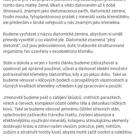
tomto daru matky Země, lékaři a vědci datovaném až k době
dinosaurů, známým jako diatomaceous earth, diatomickž zemina,
fosilní mouka, fytoplanktonový prášek z minerálů oxidu křemičitého,
ale především v široké veřejnosti u nás známým jako křemelina.
Budeme vycházet z názvu diatomické zemina, abychom si uměli
přesněji vysvětlit o co vlastně jde. Diatomické znamená "plný
diatomit", což jsou jednovláknové, duté, trubkovité strukturované
organismy řas uzavřeny v exoskeletonu křemíku.
Stále a dokola a ne jen v tomto článku budeme zdůrazňovat a
opakovat jak správně používat, užívat a dávkovat ideální množství
potravinářské křemeliny DiatomPlus, kdy a po jakou dobu. Také se
budeme věnovat v klíčových bodech o prospěšných vlastnostech a
různých kvalitách křemeliny vzhledem k její zpracování a použití.
Jmenovitě budeme psát o zabíjení škůdců, vnitřních parazitech,
virech a červech, komplexní očistě celého těla a detoxikaci těžkých
kovů. Také se budeme věnovat jemnému čištění střevních stěn,
oplachování zažívacího trávicího traktu, zvýšení absorpce a
efektivnějšímu využívání minerálů, kolagenu stimulujícímu elementy
dodávající krásu a zdraví našim vlasům, pokožce, pleti, nehtům,
zubům a struktuře tvorby kostí, abyste mohli začít osobní a náležitou