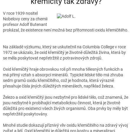
křemičitý tak zdravý?
V roce 1939 nositel
Nobelovy ceny za chemii
profesor Adolf Butenant
prokázal, že existence není možná bez přítomnosti oxidu křemičitého.
Na základě výzkumu, který se uskutečnil na Columbia College v roce
1972 se ukázalo, že oxid křemičitý je
životně důležitá živina, která by
se měla poskytovat nepřetržitě z potravinových zdrojů.
Oxid křemičitý hraje obrovskou roli při mnoha tělesných funkcích a
má přímý vztah s absorpcí minerálů. Typické lidské tělo má zhruba
sedm gramů oxidu křemičitého, což je hodnota, která výrazně
přesahuje čísla jiných důležitých minerálech, například železa.
Železo a oxid křemičitý jsou nezbytné pro lidské tělo, což znamená, že
jsou nezbytné k probíhající metabolickou činnost, která je životně
důležitá pro existenci všech živých organismů. Oba prvky by měly být
nepřetržitě poskytovány.
Mnohé studie dokazují příznivý vliv oxidu křemičitého na zdravý vývoj
zvířat a lidí. Oxid křemičitý je důležitá pro kostru a mineralizaci.