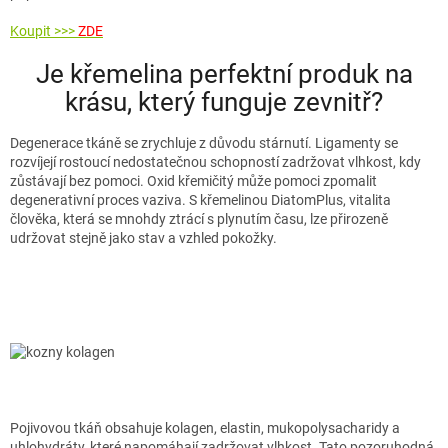
Koupit >>>
ZDE
Je křemelina perfektní produk na
krásu, který funguje zevnitř?
Degenerace tkáně se zrychluje z důvodu stárnutí. Ligamenty se
rozvíjejí rostoucí nedostatečnou schopností zadržovat vlhkost, kdy
zůstávají bez pomoci. Oxid křemičitý může pomoci zpomalit
degenerativní proces vaziva. S křemelinou DiatomPlus, vitalita
člověka, která se mnohdy ztrácí s plynutím času, lze přirozeně
udržovat stejně jako stav a vzhled pokožky.
Pojivovou tkáň obsahuje kolagen, elastin, mukopolysacharidy a
uhlohydráty, které napomáhají zadržovat vlhkost. Tato pozoruhodná