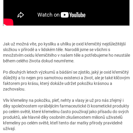
Jak už možná víte, po kyslíku a uhlíku je oxid křemičitý nejdůležitější
složkou v přírodě a v lidském těle. Narodili jsme se všichni s
množstvím oxidu křemičitého v našem těle a potřebujeme ho neustále
během celého života dokud neumřeme.
Po dlouhých letech výzkumů a bádání se zjistilo, jaký je oxid křemičitý
důležitý a to nejen pro samotnou existenci a život, ale je také klíčovým
faktorem pro krásu, který dokáže udržet pokožku krásnou a
zachovalou.
Vliv křemeliny na pokožku, pleť, nehty a vlasy je už pro nás zřejmý i
díky společnostem vyrábějícím farmaceutické či kosmetické produkty
po celém světě, které křemelinu často používají jako přísadu do svých
produktů, ale hlavně díky osobním zkušenostem milionů uživatelů
křemeliny po celém světě, kteří tento dar matky přírody pravidelně
užívají.