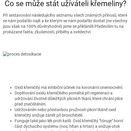
Co se může stát užíváteli křemeliny?
Při sestavování následujícího seznamu všech známých přínosů, které
se nám podařilo najít a ke kterým se nám podařilo dostat (ne všechny
jsou však na 100% důvěryhodné) jsme se přikláněli Především tu na
prokázané fakta, zkušenosti, příběhy a svědectví:
Oxid křemičitý má inhibiční účinek na koronární onemocnění.
Doplňování oxidu křemičitého pomáhá při regeneraci a
udržování životně důležitých plicních tkání, které chrání plíce
před znečištěním.
Udržováním nebo přestavbou pružnosti plicní tkáně oxid
křemičitý snižuje zánět při bronchitidě.
Funguje také jako lék proti kašli. Oxid křemičitý "tónuje" horní
část dýchacího systému (nos, hltan a hrtan) a snižuje otok