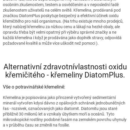
osobním zkušenostem, testem a osvědčením a v neposlední řadě
zkušenostem uživatelů na celém světě. Křemelina, prodávaná pod
značkou DiatomPlus poskytuje bezpečný a efektivní účinek oxidu
křemičitého pro náš organismus. (Na trhu existuje mnoho prodejců,
který nabízejí křemelinu za nízkou cenu a lákají na hezké obaly, ale
opravdu třeba být velmi opatrný při výběru správné značky a ne
každá křemelina i když je prodávána jako doplněk stravy, odpovídá
požadované kvalitě a může více uškodit než pomoci ).
Alternativní zdravotnívlastnosti oxidu
křemičitého - křemeliny DiatomPlus.
Vše o potravinářské křemelině:
Křemelina je popisována jako přirozeně vytvořený sedimentární
minerál vytvořen kdysi dávno z opálových schránek jednobuněčných
řas - rozsivek, označovaných jako diatomit. Diatomitu jsou staré
přibližně 30 milionů let a vznikaly úbytkem moří a oceánů. Tyto
mikroskopické rostliny podobné řasám na zemském povrchu uhynuly
a v průběhu času se změnili na fosílie.