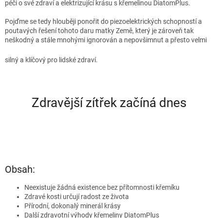
péči o své zdraví a elektrizující krásu s křemelinou DiatomPlus.
Pojďme se tedy hlouběji ponořit do piezoelektrických schopností a
poutavých řešení tohoto daru matky Země, který je zároveň tak
neškodný a stále mnohými ignorován a nepovšimnut a přesto velmi
silný a klíčový pro lidské zdraví.
Zdravější zítřek začíná dnes
Obsah:
Neexistuje žádná existence bez přítomnosti křemíku
Zdravé kosti určují radost ze života
Přírodní, dokonalý minerál krásy
Další zdravotní výhody křemeliny DiatomPlus