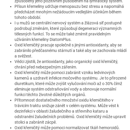
způsobený jeho pozitivním působením na lymfatický systém.
Přísun křemeliny udržuje menopauzu bez stresu a napomáhá
předcházet mnohým nežádoucím vedlejším účinkům během
tohoto období.
I u mužů se centrální nervový systém a žlázová síť postupně
podrobují změnám, které způsobují degeneraci významných
tělesných funkcí. To se může také zmírnit pravidelným
užíváním křemeliny DiatomPlus.
Oxid křemičitý pracuje společně s jinými antioxidanty, aby se
zabránilo předčasnému stárnutí a také aby se zachovala mládí
a svěžest.
Vědci zjistili, že antioxidanty, jako organický oxid křemičitý,
chrání před nebezpečným zářením.
Oxid křemičitý může pomoci zabránit vzniku ledvinových
kamenů a uzdravit infekce močového systému. Je to přirozené
diuretikum, které může zvýšit vylučování moči až o 30% čímž
eliminuje systém odstraňování vody a obnovuje normální
funkci těchto životně důležitých orgánů.
Přítomnost dostatečného množství oxidu křemičitého v
trávicím traktu snižuje zánět v celém systému. Může vést k
dezinfekci v oblasti žaludečního a střevního kataru a
odstranění žaludečních problémů. Oxid křemičitý může upravit
stolici a zabránit zácpě.
Oxid křemičitý může pomoci normalizovat tkáň hemoroidů.