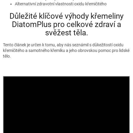
Alternativní zdravotní vlastnosti oxidu křemičitého
Důležité klíčové výhody křemeliny
DiatomPlus pro celkové zdraví a
svěžest těla.
Tento článek je určen k tomu, aby nás seznámil s důkežitostí oxidu
křemičitého a samotného křemíku a jeho obrovskou pomoc pro lidské
tělo.