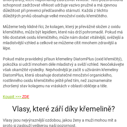
schopnost zadržovat vlhkost udržuje vazivo pružné a má zjevnou
důležitost při prevenci předčasného stárnutí. Každá z těchto
důležitých prvků obsahuje velké množství oxidu křemičitého.
Můžeme tedy klidně říci, že kolagen, který je převážně složen z oxidu
křemičitého, může být lepidlem, které nás drží pohromadě. Pokud má
tělo dostatek oxidu křemičitého, může nám dodat vitálnější, svěžejší a
mladistvější vzhled a celkově se můžeme cítit mnohem zdravější a
lépe.
Pokud máte pravidelný přísun křemeliny DiatomPlus (oxid křemičitý),
pokožka si udrží mnohem déle mladistvý a svěží vzhled. Neočekávejte
však okamžité výsledky. Nejvhodnější je začít s užíváním křemeliny
DiatomPlus, která obsahuje dostatečné množství organického,
rostlinného oxidu křemičitého ještě před tím, než zaznamenáte
zhoršený stav kolagenu na vráskách v oblasti obličeje a těle.
Koupit >>>
ZDE
Vlasy, které září díky křemelině?
Vlasy jsou nejvýraznější ozdobou, jakou ženy a muži mohou mít a
proto si zaslouží veškerou naši pozornost.