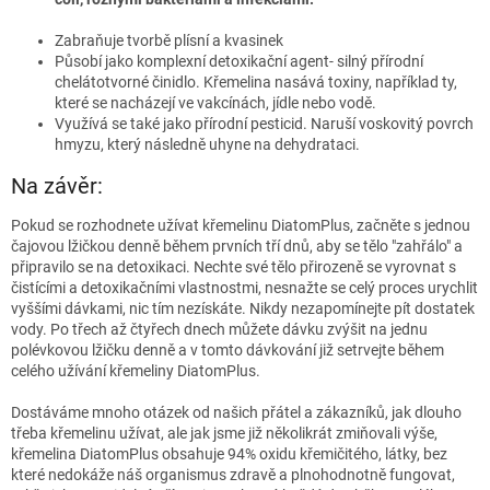
Zabraňuje tvorbě plísní a kvasinek
Působí jako komplexní detoxikační agent- silný přírodní
chelátotvorné činidlo. Křemelina nasává toxiny, například ty,
které se nacházejí ve vakcínách, jídle nebo vodě.
Využívá se také jako přírodní pesticid. Naruší voskovitý povrch
hmyzu, který následně uhyne na dehydrataci.
Na závěr:
Pokud se rozhodnete užívat křemelinu DiatomPlus, začněte s jednou
čajovou lžičkou denně během prvních tří dnů, aby se tělo "zahřálo" a
připravilo se na detoxikaci. Nechte své tělo přirozeně se vyrovnat s
čistícími a detoxikačními vlastnostmi, nesnažte se celý proces urychlit
vyššími dávkami, nic tím nezískáte. Nikdy nezapomínejte pít dostatek
vody. Po třech až čtyřech dnech můžete dávku zvýšit na jednu
polévkovou lžičku denně a v tomto dávkování již setrvejte během
celého užívání křemeliny DiatomPlus.
Dostáváme mnoho otázek od našich přátel a zákazníků, jak dlouho
třeba křemelinu užívat, ale jak jsme již několikrát zmiňovali výše,
křemelina DiatomPlus obsahuje 94% oxidu křemičitého, látky, bez
které nedokáže náš organismus zdravě a plnohodnotně fungovat,