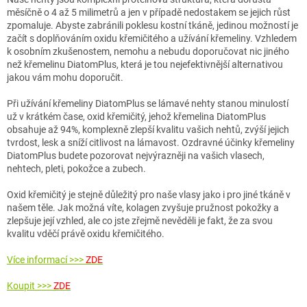
měsíčně o 4 až 5 milimetrů a jen v případě nedostakem se jejich růst
zpomaluje. Abyste zabránili poklesu kostní tkáně, jedinou možností je
začít s doplňováním oxidu křemičitého a užívání křemeliny. Vzhledem
k osobním zkušenostem, nemohu a nebudu doporučovat nic jiného
než křemelinu DiatomPlus, která je tou nejefektivnější alternativou
jakou vám mohu doporučit.
Při užívání křemeliny DiatomPlus se lámavé nehty stanou minulostí
už v krátkém čase, oxid křemičitý, jehož křemelina DiatomPlus
obsahuje až 94%, komplexně zlepší kvalitu vašich nehtů, zvýší jejich
tvrdost, lesk a sníží citlivost na lámavost. Ozdravné účinky křemeliny
DiatomPlus budete pozorovat nejvýrazněji na vašich vlasech,
nehtech, pleti, pokožce a zubech.
Oxid křemičitý je stejně důležitý pro naše vlasy jako i pro jiné tkáně v
našem těle. Jak možná víte, kolagen zvyšuje pružnost pokožky a
zlepšuje její vzhled, ale co jste zřejmě nevěděli je fakt, že za svou
kvalitu vděčí právě oxidu křemičitého.
Více informací >>>
ZDE
Koupit >>>
ZDE