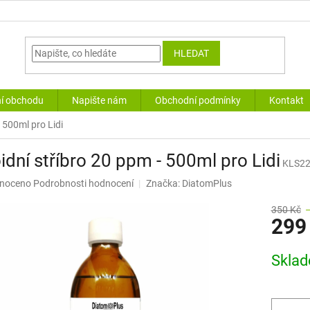
HLEDAT
í obchodu
Napište nám
Obchodní podmínky
Kontakt
- 500ml pro Lidi
idní stříbro 20 ppm - 500ml pro Lidi
KLS2
né
noceno
Podrobnosti hodnocení
Značka:
DiatomPlus
ní
u
350 Kč
299
Měrná
Skla
cena:
ek.