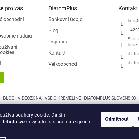
e pro vás
DiatomPlus
Kontakt
é obchodní
Bankovní údaje
info
+420
Blog
osobních údajů
Spojt
Doprava
book
oužívání
ookies
Kontakt
diato
diato
í
Velkoobchod
BLOG
VIDEOZÓNA
VŠE O KŘEMELINE
DIATOMPLUS SLOVENSKO
používá soubory
cookie
. Dalším
Odmítnout
 tohoto webu vyjadřujete souhlas s jejich
a.
Upravit nastavení cookies