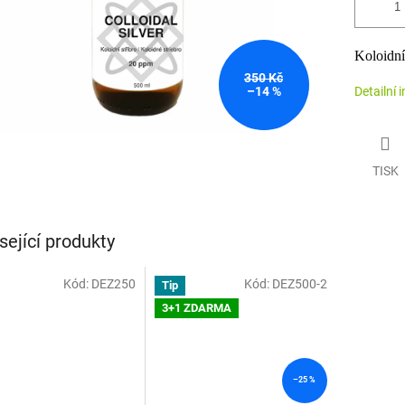
Koloidní 
350 Kč
–14 %
Detailní 
TISK
sející produkty
Kód:
DEZ250
Kód:
DEZ500-2
Tip
3+1 ZDARMA
–25 %