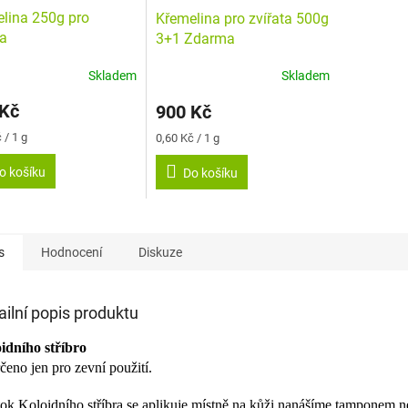
lina 250g pro
Křemelina pro zvířata 500g
ta
3+1 Zdarma
Skladem
Skladem
rné
cení
 Kč
900 Kč
ktu
Měrná
 / 1 g
0,60 Kč / 1 g
cena:
o košíku
Do košíku
ček.
s
Hodnocení
Diskuze
ailní popis produktu
idního stříbro
rčeno jen pro zevní použití.
ok Koloidního stříbra se aplikuje místně na kůži nanášíme tamponem