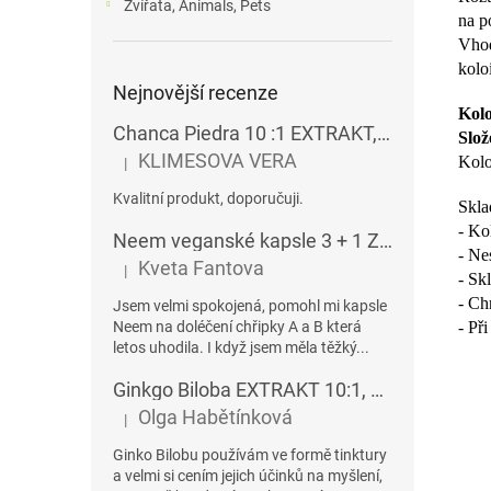
Zvířata, Animals, Pets
na p
Vhod
kolo
Nejnovější recenze
Kolo
Chanca Piedra 10 :1 EXTRAKT, veganské kapsle 60ks
Slož
KLIMESOVA VERA
Kolo
|
Hodnocení produktu je 5 z 5 hvězdiček.
Kvalitní produkt, doporučuji.
Skla
- Ko
Neem veganské kapsle 3 + 1 ZDARMA
- Ne
Kveta Fantova
|
Hodnocení produktu je 5 z 5 hvězdiček.
- Sk
- Ch
Jsem velmi spokojená, pomohl mi kapsle
- Př
Neem na doléčení chřipky A a B která
letos uhodila. I když jsem měla těžký...
Ginkgo Biloba EXTRAKT 10:1, veganské kapsle 60ks
Olga Habětínková
|
Hodnocení produktu je 5 z 5 hvězdiček.
Ginko Bilobu používám ve formě tinktury
a velmi si cením jejich účinků na myšlení,