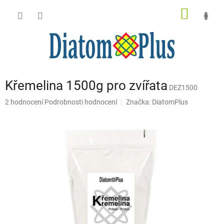
Přejít
NÁKUP
na
obsah
KOŠÍK
Křemelina 1500g pro zvířata
DEZ1500
Průměrné
2 hodnocení
Podrobnosti hodnocení
Značka:
DiatomPlus
hodnocení
produktu
je
5,0
z
5
hvězdiček.