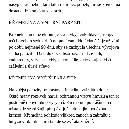
nasypte křemelinu tam kde se drůbež popelí, tím se křemelina
dostane do kontaktu s parazity.
KŘEMELINA A VNITŘNÍ PARAZITI:
Křemelina účinně eliminuje škrkavky, tenkohlavce, roupy a
měchovci do sedmi dnů od podávání. Nejúčinnější je užívání
po dobu nejméně 90 dnů, aby se zachytila všechna vývojová
stádia parazitů. Dále dokáže absorbovat rtuť, e-coli,
endotoxiny, viry, pesticidy, chemikálie, detoxikuje a čistí
zažívání a tlusté střevo.
KŘEMELINA VNĚJŠÍ PARAZITI:
Na vnější parazity poprášíme křemelinu zvířatům do srsti.
Ostré hrany rozsivek naruší ochrannou vrstvu hmyzu a ten se
postupně dehydratuje-vysychá. Křemelinu poprášíme na
místa kde se zdržují, přespávají či kde je jim podáváno
krmení. Křemelina pohlcuje vlhkost, zápach a zabraňuje
hmyzu vniknutí na místa kde se zvířata zdržují.