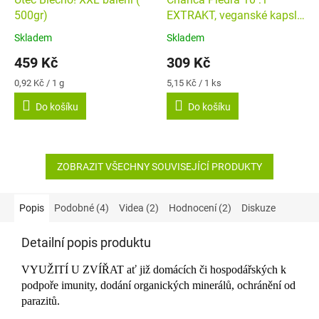
500gr)
EXTRAKT, veganské kapsle
60ks
Skladem
Skladem
Průměrné
Průměrné
hodnocení
hodnocení
459 Kč
309 Kč
produktu
produktu
je
je
Měrná
Měrná
0,92 Kč / 1 g
5,15 Kč / 1 ks
4,1
5,0
cena:
cena:
Do košíku
Do košíku
z
z
5
5
hvězdiček.
hvězdiček.
ZOBRAZIT VŠECHNY SOUVISEJÍCÍ PRODUKTY
Popis
Podobné (4)
Videa (2)
Hodnocení (2)
Diskuze
Detailní popis produktu
VYUŽITÍ U ZVÍŘAT ať již domácích či hospodářských k
podpoře imunity, dodání organických minerálů, ochránění od
parazitů.