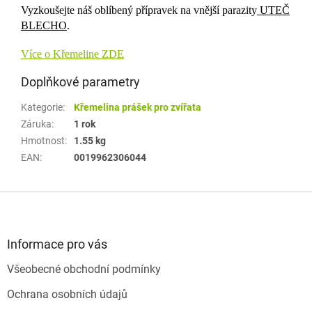
Vyzkoušejte náš oblíbený přípravek na vnější parazity
UTEČ
BLECHO
.
Více o Křemeline ZDE
Doplňkové parametry
Kategorie
:
Křemelina prášek pro zvířata
Záruka
:
1 rok
Hmotnost
:
1.55 kg
EAN
:
0019962306044
Z
á
p
a
Informace pro vás
t
Všeobecné obchodní podmínky
í
Ochrana osobních údajů