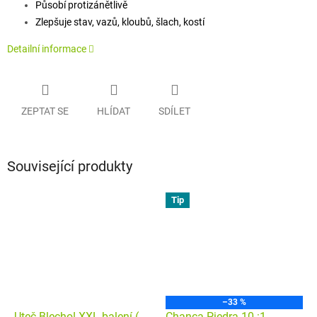
Působí protizánětlivě
Zlepšuje stav, vazů, kloubů, šlach, kostí
Detailní informace
ZEPTAT SE
HLÍDAT
SDÍLET
Související produkty
Tip
–33 %
Uteč Blecho! XXL balení (
Chanca Piedra 10 :1