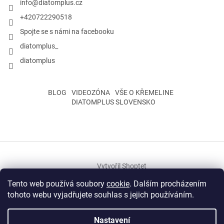
info
@
diatomplus.cz
+420722290518
Spojte se s námi na facebooku
diatomplus_
diatomplus
BLOG
VIDEOZÓNA
VŠE O KŘEMELINE
DIATOMPLUS SLOVENSKO
Vytvořil Shoptet
Tento web používá soubory
cookie
. Dalším procházením
tohoto webu vyjadřujete souhlas s jejich používáním.
Copyright 2026
Rosivka s.r.o.
. Všechna práva vyhrazena.
Upravit
nastavení cookies
Nastavení