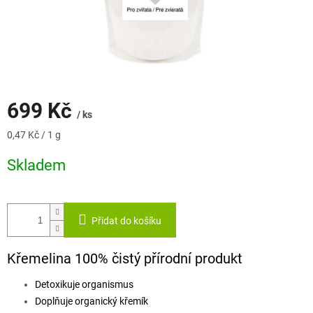
699 Kč
/ ks
Měrná
0,47 Kč / 1 g
cena:
Skladem
Přidat do košíku
Křemelina 100% čistý přírodní produkt
Detoxikuje organismus
Doplňuje organický křemík