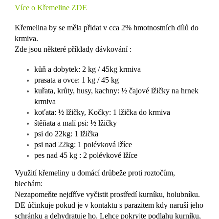
Více o Křemeline ZDE
Křemelina by se měla přidat v cca 2% hmotnostních dílů do
krmiva.
Zde jsou některé příklady dávkování :
kůň a dobytek: 2 kg / 45kg krmiva
prasata a ovce: 1 kg / 45 kg
kuřata, krůty, husy, kachny: ½ čajové lžičky na hrnek
krmiva
koťata: ½ lžičky, Kočky: 1 lžička do krmiva
štěňata a malí psi: ½ lžičky
psi do 22kg: 1 lžička
psi nad 22kg: 1 polévková lžíce
pes nad 45 kg : 2 polévkové lžíce
Využití křemeliny u domácí drůbeže proti roztočům,
blechám:
Nezapomeňte nejdříve vyčistit prostředí kurníku, holubníku.
DE účinkuje pokud je v kontaktu s parazitem kdy naruší jeho
schránku a dehydratuje ho. Lehce pokryjte podlahu kurníku,