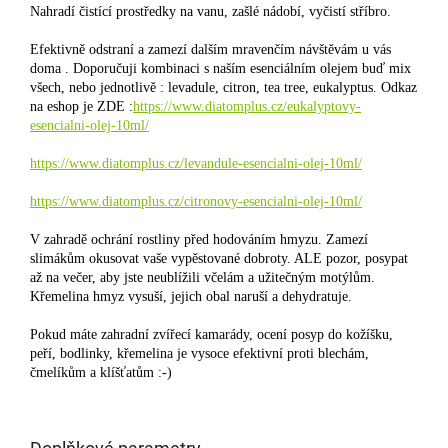
Nahradí čistící prostředky na vanu, zašlé nádobí, vyčistí stříbro.
Efektivně odstraní a zamezí dalším mravenčím návštěvám u vás
doma . Doporučuji kombinaci s naším esenciálním olejem buď mix
všech, nebo jednotlivě : levadule, citron, tea tree, eukalyptus. Odkaz
na eshop je ZDE :
https://www.diatomplus.cz/eukalyptovy-
esencialni-olej-10ml/
https://www.diatomplus.cz/levandule-esencialni-olej-10ml/
https://www.diatomplus.cz/citronovy-esencialni-olej-10ml/
V zahradě ochrání rostliny před hodováním hmyzu. Zamezí
slimákům okusovat vaše vypěstované dobroty. ALE pozor, posypat
až na večer, aby jste neublížili včelám a užitečným motýlům.
Křemelina hmyz vysuší, jejich obal naruší a dehydratuje.
Pokud máte zahradní zvířecí kamarády, ocení posyp do kožíšku,
peří, bodlinky, křemelina je vysoce efektivní proti blechám,
čmelíkům a klíšťatům :-)