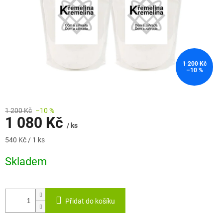
1 200 Kč
–10 %
1 200 Kč
–10 %
1 080 Kč
/ ks
Měrná
540 Kč / 1 ks
cena:
Skladem
Přidat do košíku