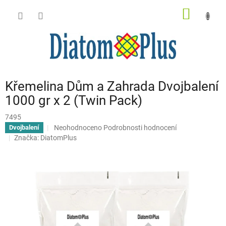
Přejít
NÁKUP
na
obsah
KOŠÍK
Křemelina Dům a Zahrada Dvojbalení
1000 gr x 2 (Twin Pack)
7495
Průměrné
Neohodnoceno
Podrobnosti hodnocení
Dvojbalení
hodnocení
Značka:
DiatomPlus
produktu
je
0,0
z
5
hvězdiček.