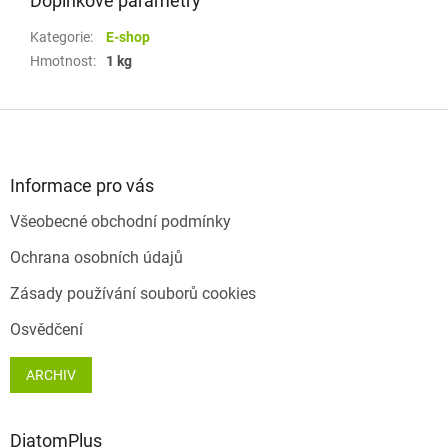
Doplňkové parametry
Kategorie
:
E-shop
Hmotnost
:
1 kg
Z
á
p
a
Informace pro vás
t
Všeobecné obchodní podmínky
í
Ochrana osobních údajů
Zásady používání souborů cookies
Osvědčení
ARCHIV
DiatomPlus