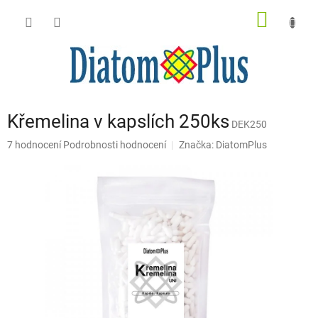
Přejít
NÁKUP
na
obsah
KOŠÍK
Křemelina v kapslích 250ks
DEK250
Průměrné
7 hodnocení
Podrobnosti hodnocení
Značka:
DiatomPlus
hodnocení
produktu
je
5,0
z
5
hvězdiček.