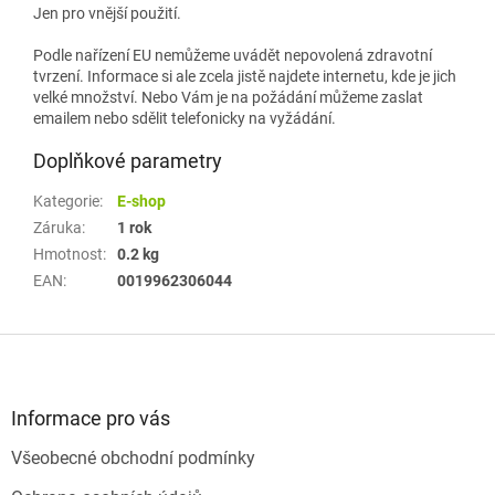
Jen pro vnější použití.
Podle nařízení EU nemůžeme uvádět nepovolená zdravotní
tvrzení. Informace si ale zcela jistě najdete internetu, kde je jich
velké množství. Nebo Vám je na požádání můžeme zaslat
emailem nebo sdělit telefonicky na vyžádání.
Doplňkové parametry
Kategorie
:
E-shop
Záruka
:
1 rok
Hmotnost
:
0.2 kg
EAN
:
0019962306044
Z
á
p
a
Informace pro vás
t
Všeobecné obchodní podmínky
í