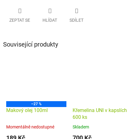
ZEPTAT SE
HLÍDAT
SDÍLET
Související produkty
–27 %
Makový olej 100ml
Křemelina UNI v kapslích
600 ks
Momentálně nedostupné
Skladem
Průměrné
Průměrné
hodnocení
hodnocení
189 Kč
700 Kč