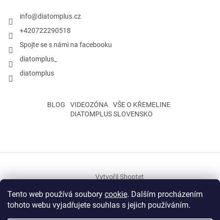
info
@
diatomplus.cz
+420722290518
Spojte se s námi na facebooku
diatomplus_
diatomplus
BLOG
VIDEOZÓNA
VŠE O KŘEMELINE
DIATOMPLUS SLOVENSKO
Vytvořil Shoptet
Tento web používá soubory
cookie
. Dalším procházením
tohoto webu vyjadřujete souhlas s jejich používáním.
Copyright 2026
Rosivka s.r.o.
. Všechna práva vyhrazena.
Upravit
nastavení cookies