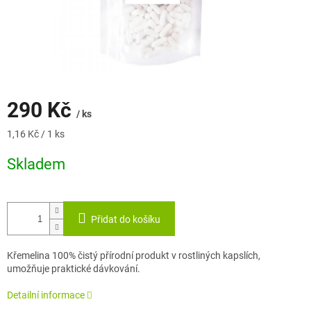
290 Kč
/ ks
Měrná
1,16 Kč / 1 ks
cena:
Skladem
Přidat do košíku
Křemelina 100% čistý přírodní produkt v rostliných kapslích,
umožňuje praktické dávkování.
Detailní informace