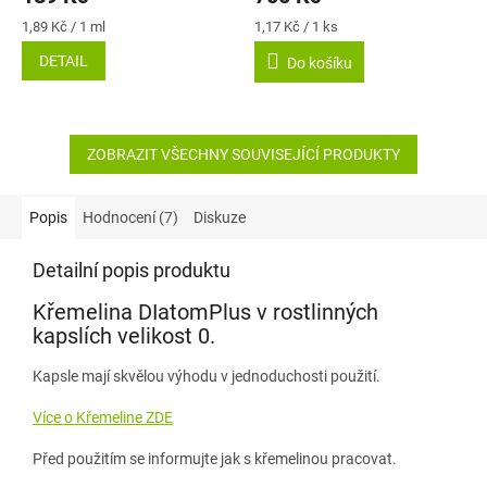
produktu
produktu
je
je
Měrná
Měrná
1,89 Kč / 1 ml
1,17 Kč / 1 ks
5,0
5,0
cena:
cena:
DETAIL
Do košíku
z
z
5
5
hvězdiček.
hvězdiček.
ZOBRAZIT VŠECHNY SOUVISEJÍCÍ PRODUKTY
Popis
Hodnocení (7)
Diskuze
Detailní popis produktu
Křemelina DIatomPlus v rostlinných
kapslích velikost 0.
Kapsle mají skvělou výhodu v jednoduchosti použití.
Více o Křemeline ZDE
Před použitím se informujte jak s křemelinou pracovat.