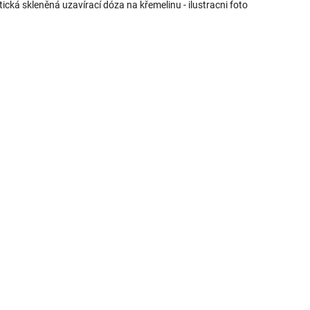
tická skleněná uzavírací dóza na křemelinu - ilustracni foto
10 X Silnější než běžný ginkgo prášek