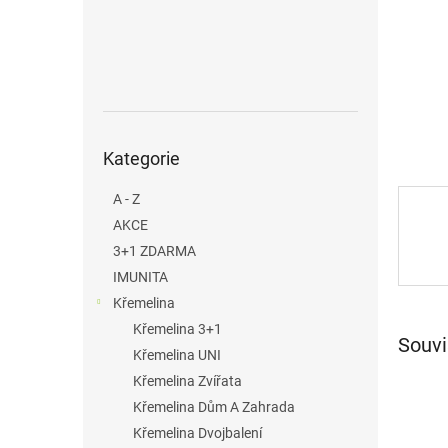
n
e
l
Přeskočit
Kategorie
kategorie
A - Z
AKCE
3+1 ZDARMA
IMUNITA
Křemelina
Křemelina 3+1
Souvi
Křemelina UNI
Křemelina Zvířata
Křemelina Dům A Zahrada
Křemelina Dvojbalení