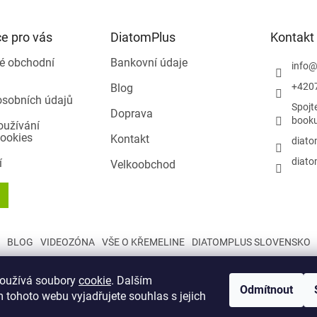
e pro vás
DiatomPlus
Kontakt
é obchodní
Bankovní údaje
info
+420
Blog
osobních údajů
Spojt
Doprava
book
oužívání
ookies
Kontakt
diato
diato
í
Velkoobchod
BLOG
VIDEOZÓNA
VŠE O KŘEMELINE
DIATOMPLUS SLOVENSKO
používá soubory
cookie
. Dalším
Odmítnout
 tohoto webu vyjadřujete souhlas s jejich