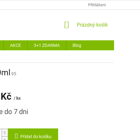
Přihlášení
NÁKUPNÍ
Prázdný košík
KOŠÍK
AKCE
3+1 ZDARMA
Blog
0ml
95
 Kč
/ ks
e do 7 dni
Přidat do košíku