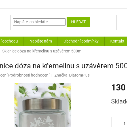
HLEDAT
í obchodu
Napište nám
Obchodní podmínky
Kontakt
Sklenice dóza na křemelinu s uzávěrem 500ml
nice dóza na křemelinu s uzávěrem 50
né
cení
Podrobnosti hodnocení
Značka:
DiatomPlus
ní
130
u
Měrná
Sklad
cena:
ek.