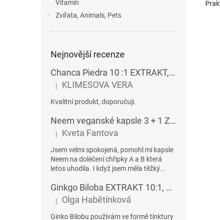
Vitamín
Prak
Zvířata, Animals, Pets
Nejnovější recenze
Chanca Piedra 10 :1 EXTRAKT, veganské kapsle 60ks
KLIMESOVA VERA
|
Hodnocení produktu je 5 z 5 hvězdiček.
Kvalitní produkt, doporučuji.
Neem veganské kapsle 3 + 1 ZDARMA
Kveta Fantova
|
Hodnocení produktu je 5 z 5 hvězdiček.
Jsem velmi spokojená, pomohl mi kapsle
Neem na doléčení chřipky A a B která
letos uhodila. I když jsem měla těžký...
Ginkgo Biloba EXTRAKT 10:1, veganské kapsle 60ks
Olga Habětínková
|
Hodnocení produktu je 5 z 5 hvězdiček.
Ginko Bilobu používám ve formě tinktury