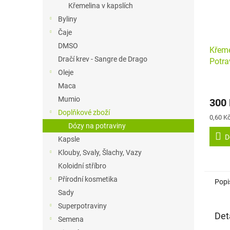
Křemelina v kapslích
Byliny
Čaje
DMSO
Křeme
Dračí krev - Sangre de Drago
Potra
Oleje
Průmě
Maca
hodno
Mumio
300
produ
Doplňkové zboží
je
Měrná
0,60 Kč
4,8
cena:
Dózy na potraviny
z
D
Kapsle
5
hvězdi
Klouby, Svaly, Šlachy, Vazy
Koloidní stříbro
Přírodní kosmetika
Popi
Sady
Superpotraviny
Det
Semena