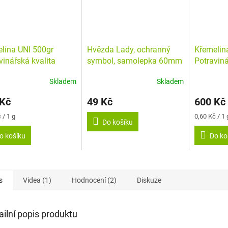
lina UNI 500gr
Hvězda Lady, ochranný
Křemelin
vinářská kvalita
symbol, samolepka 60mm
Potraviná
Skladem
Skladem
rné
Průměrné
Průměrné
cení
hodnocení
hodnocení
 Kč
49 Kč
600 Kč
ktu
produktu
produktu
je
je
Měrná
 / 1 g
0,60 Kč / 1 
5,0
5,0
Do košíku
cena:
z
z
o košíku
Do ko
5
5
ček.
hvězdiček.
hvězdiček.
s
Videa (1)
Hodnocení (2)
Diskuze
ailní popis produktu