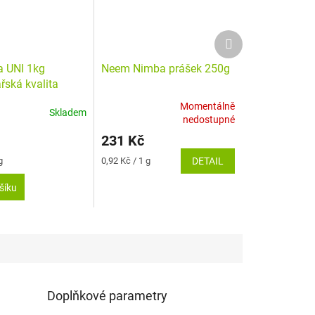
Další
produkt
a UNI 1kg
Neem Nimba prášek 250g
řská kvalita
Momentálně
Skladem
Průměrné
nedostupné
hodnocení
231 Kč
produktu
je
Měrná
g
0,92 Kč / 1 g
DETAIL
5,0
cena:
z
šíku
5
hvězdiček.
Doplňkové parametry