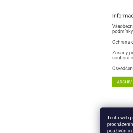
a
t
Informac
í
Všeobecn
podmínky
Ochrana 
Zásady p
souborů c
Osvědčen
ARCHIV
Tento web 
procházením
používáním.