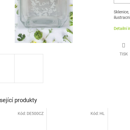
Sklenice
ilustracn
Detailní 
TISK
sející produkty
Kód:
DE500CZ
Kód:
HL