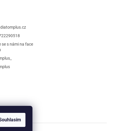
@
diatomplus.cz
722290518
e se s námi na face
u
mplus_
mplus
Souhlasím