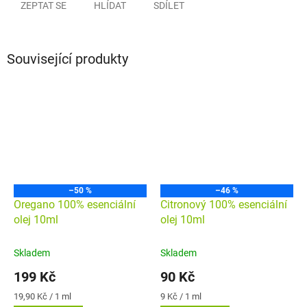
ZEPTAT SE
HLÍDAT
SDÍLET
Související produkty
–50 %
–46 %
Oregano 100% esenciální
Citronový 100% esenciální
olej 10ml
olej 10ml
Skladem
Skladem
199 Kč
90 Kč
Měrná
Měrná
19,90 Kč / 1 ml
9 Kč / 1 ml