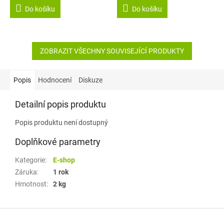
cena:
cena:
Do košíku
Do košíku
ZOBRAZIT VŠECHNY SOUVISEJÍCÍ PRODUKTY
Popis
Hodnocení
Diskuze
Detailní popis produktu
Popis produktu není dostupný
Doplňkové parametry
Kategorie
:
E-shop
Záruka
:
1 rok
Hmotnost
:
2 kg
Z