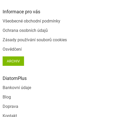
á
p
a
Informace pro vás
t
Všeobecné obchodní podmínky
í
Ochrana osobních údajů
Zásady používání souborů cookies
Osvědčení
ARCHIV
DiatomPlus
Bankovní údaje
Blog
Doprava
Kontakt