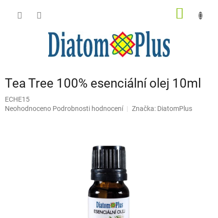
Přejít
NÁKUP
na
obsah
KOŠÍK
Tea Tree 100% esenciální olej 10ml
ECHE15
Průměrné
Neohodnoceno
Podrobnosti hodnocení
Značka:
DiatomPlus
hodnocení
produktu
je
0,0
z
5
hvězdiček.