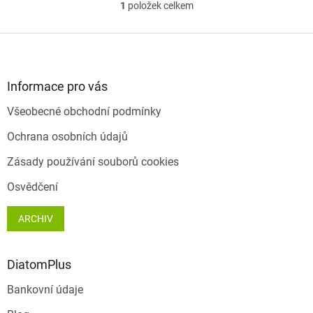
1
položek celkem
O
v
l
Z
á
á
d
p
a
a
Informace pro vás
c
t
í
Všeobecné obchodní podmínky
í
p
r
Ochrana osobních údajů
v
k
Zásady používání souborů cookies
y
v
Osvědčení
ý
p
ARCHIV
i
s
u
DiatomPlus
Bankovní údaje