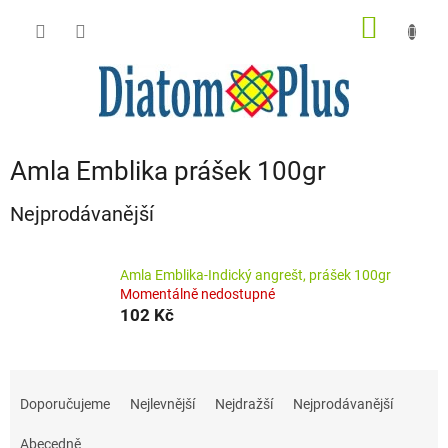
Přejít
NÁKUP
na
obsah
KOŠÍK
Amla Emblika prášek 100gr
Nejprodávanější
Amla Emblika-Indický angrešt, prášek 100gr
Momentálně nedostupné
102 Kč
Ř
a
Doporučujeme
Nejlevnější
Nejdražší
Nejprodávanější
z
e
Abecedně