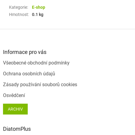
Kategorie
:
E-shop
Hmotnost
:
0.1 kg
Z
á
p
a
Informace pro vás
t
Všeobecné obchodní podmínky
í
Ochrana osobních údajů
Zásady používání souborů cookies
Osvědčení
ARCHIV
DiatomPlus