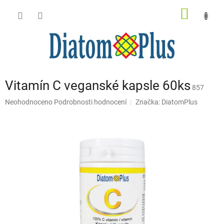
Přejít
NÁKUP
na
obsah
KOŠÍK
Vitamín C veganské kapsle 60ks
857
Průměrné
Neohodnoceno
Podrobnosti hodnocení
Značka:
DiatomPlus
hodnocení
produktu
je
0,0
z
5
hvězdiček.