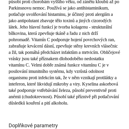
působí proti chorobám vyššího věku, od zánětu kloubů až po
Parkinsnovu nemoc. Používá se jako antihistaminikum,
potlačuje uvolňování histaminu, je účinný proti alergiím a
jako antipolutant zbavuje tělo toxinů a jiných cizorodých
látek. Jeho hlavní funkcí je tvorba kolagenu - strukturální
bílkovina, která zpevňuje tkáně a řadu z nich drží
pohromadě. Vitamín C podporuje hojení povrchových ran,
zabraňuje krvácení dásní, zpevňuje stěny krevních vlásečnic
a žil, tak pomáhá předcházet infaktům a mrtvicím. Obličejové
vrásky jsou také příznakem dlohodobého nedostatku
vitamínu C. Velmi dobře známá funkce vitamínu C je v
posilování imunitního systému, kdy vzrůstá odolnost
organismu proti infekcím tak, že v něm vznikají protilátky a
inteferon, které likvidují mikroby a viry. Kyselina askorbová
také podporuje vstřebávání železa, působí preventivně proti
anémii (chudokrevnost). Působí také příznivě při potlačování
důsledků kouření a pití alkoholu.
Doplňkové parametry