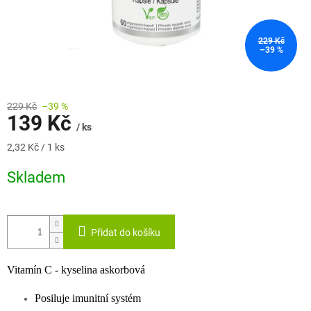
229 Kč
–39 %
229 Kč
–39 %
139 Kč
/ ks
Měrná
2,32 Kč / 1 ks
cena:
Skladem
Přidat do košíku
Vitamín C - kyselina askorbová
Posiluje imunitní systém