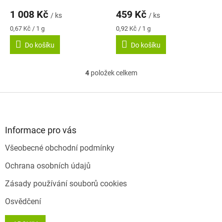
hodnocení
hodnocení
1 008 Kč
459 Kč
/ ks
/ ks
produktu
produktu
je
je
Měrná
Měrná
0,67 Kč / 1 g
0,92 Kč / 1 g
5,0
4,1
cena:
cena:
Do košíku
Do košíku
z
z
5
5
hvězdiček.
hvězdiček.
4
položek celkem
O
v
l
Z
á
á
d
p
a
a
Informace pro vás
c
t
í
Všeobecné obchodní podmínky
í
p
r
Ochrana osobních údajů
v
k
Zásady používání souborů cookies
y
v
Osvědčení
ý
p