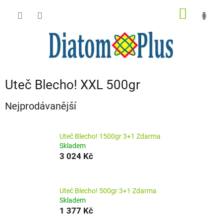
Přejít
NÁKUP
na
obsah
KOŠÍK
Uteč Blecho! XXL 500gr
Nejprodávanější
Uteč Blecho! 1500gr 3+1 Zdarma
Skladem
3 024 Kč
Uteč Blecho! 500gr 3+1 Zdarma
Skladem
1 377 Kč