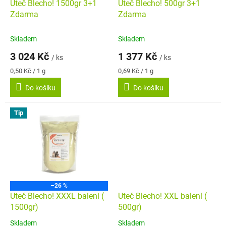
d
Uteč Blecho! 1500gr 3+1
Uteč Blecho! 500gr 3+1
u
Zdarma
Zdarma
k
t
Skladem
Skladem
ů
3 024 Kč
1 377 Kč
/ ks
/ ks
Měrná
Měrná
0,50 Kč / 1 g
0,69 Kč / 1 g
cena:
cena:
Do košíku
Do košíku
Tip
–26 %
Uteč Blecho! XXXL balení (
Uteč Blecho! XXL balení (
1500gr)
500gr)
Skladem
Skladem
Průměrné
Průměrné