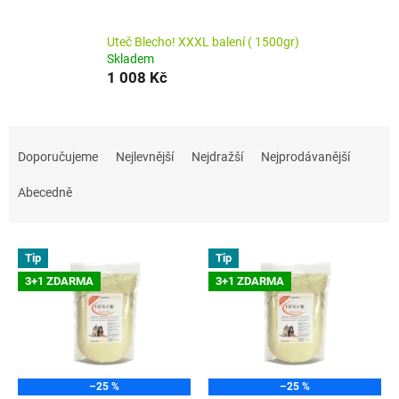
Uteč Blecho! XXXL balení ( 1500gr)
Skladem
1 008 Kč
Ř
a
Doporučujeme
Nejlevnější
Nejdražší
Nejprodávanější
z
e
Abecedně
n
í
V
p
Tip
Tip
ý
r
3+1 ZDARMA
3+1 ZDARMA
p
o
i
d
s
u
p
k
r
t
o
ů
–25 %
–25 %