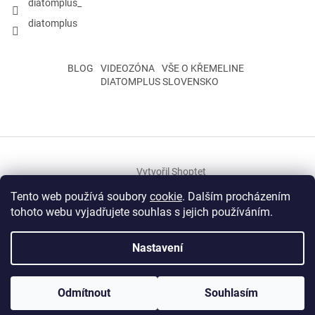
diatomplus_
diatomplus
BLOG
VIDEOZÓNA
VŠE O KŘEMELINE
DIATOMPLUS SLOVENSKO
Vytvořil Shoptet
Tento web používá soubory
cookie
. Dalším procházením
tohoto webu vyjadřujete souhlas s jejich používáním.
Copyright 2026
Rosivka s.r.o.
. Všechna práva vyhrazena.
Upravit
nastavení cookies
Nastavení
Křemelina, křemelina, Kremelina, kremelina, Kremelína, kremelína,
Křemelína, křemelína, imunita, superfoods, bylinky, byliny, vitaminy,
Odmítnout
Souhlasím
vitamíny, kosmetika, doplnky stravy, neem, moringa, dračí krev,
mumio, aloe vera, boswellia, bacopa, výživové doplnky, parazity,