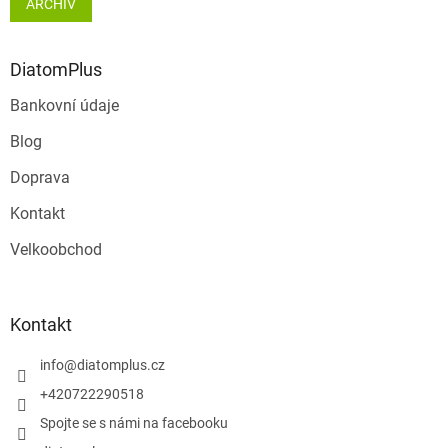
ARCHIV
i
s
u
DiatomPlus
Bankovní údaje
Blog
Doprava
Kontakt
Velkoobchod
Kontakt
info
@
diatomplus.cz
+420722290518
Spojte se s námi na facebooku