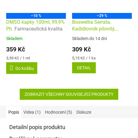
–10 %
–29 %
DMSO kapky 100ml, 99,9%
Boswellia Serrata,
Ph.
Farmaceutická kvalita
Kadidlovník pilovitý,
EXTRAKT 10:1, veganské
Skladem
Skladem do 14 dní
Průměrné
Průměrné
kapsle 60ks
hodnocení
hodnocení
359 Kč
309 Kč
produktu
produktu
je
je
Měrná
Měrná
3,59 Kč / 1 ml
5,15 Kč / 1 ks
5,0
5,0
cena:
cena:
DETAIL
Do košíku
z
z
5
5
hvězdiček.
hvězdiček.
ZOBRAZIT VŠECHNY SOUVISEJÍCÍ PRODUKTY
Popis
Videa (1)
Hodnocení (5)
Diskuze
Detailní popis produktu