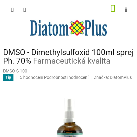
Přejít
NÁKUP
na
obsah
KOŠÍK
DMSO - Dimethylsulfoxid 100ml sprej
Ph. 70%
Farmaceutická kvalita
DMSO-S-100
Průměrné
5 hodnocení
Podrobnosti hodnocení
Značka:
DiatomPlus
Tip
hodnocení
produktu
je
4,6
z
5
hvězdiček.