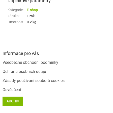
Doplňkové parametry
Kategorie
:
E-shop
Záruka
:
1 rok
Hmotnost
:
0.2 kg
Z
á
p
a
Informace pro vás
t
Všeobecné obchodní podmínky
í
Ochrana osobních údajů
Zásady používání souborů cookies
Osvědčení
ARCHIV