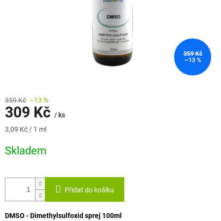
359 Kč
–13 %
359 Kč
–13 %
309 Kč
/ ks
Měrná
3,09 Kč / 1 ml
cena:
Skladem
Přidat do košíku
DMSO -
Dimethylsulfoxid sprej 100ml